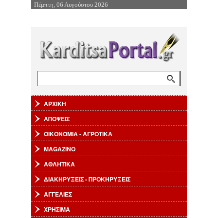
Πέμπτη, 06 Αυγούστου 2026
Επιστροφή στην Πλοήγηση
Αναζήτηση
Φόρμα αναζήτησης
ΑΡΧΙΚΗ
ΑΠΟΨΕΙΣ
ΟΙΚΟΝΟΜΙΑ - ΑΓΡΟΤΙΚΑ
MAGAZINO
ΑΘΛΗΤΙΚΑ
ΔΙΑΚΗΡΥΞΕΙΣ - ΠΡΟΚΗΡΥΞΕΙΣ
ΑΓΓΕΛΙΕΣ
ΧΡΗΣΙΜΑ