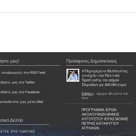
ήστε μας!
Πρόσφατες Δημοσιεύσεις
Η Περιφέρεια Θεσσαλίας
ε συνδρομητές στο RSS Feed
ενισχύει την Πολιτική
Προστασία του Δήμου
θήστε μας στο Twitter
Σοφάδων με 300.000 ευρώ
υθήστε μας στο Facebook
Ειδήσεις
-
1ημέρα 58 λεπτά
πιο
πριν
ολουθείστε μας μέσω Mail
ΠΡΟΓΡΑΜΜΑ ΙΕΡΩΝ
ΑΚΟΛΟΥΘΙΩΝ ΜΗΝΟΣ
ΑΥΓΟΥΣΤΟΥ ΙΕΡΑΣ ΜΟΝΗΣ
τικό Δελτίο
ΠΕΤΡΑΣ ΚΑΤΑΦΥΓΙΟΥ
ΑΓΡΑΦΩΝ
ίτε στο τακτικό