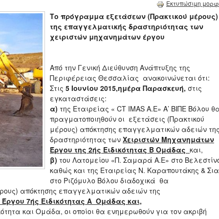
Εκτυπώσιμη μορφ
Το πρόγραμμα εξετάσεων (Πρακτικού μέρους)
της επαγγελματικής δραστηριότητας των
χειριστών μηχανημάτων έργου
Από την Γενική Διεύθυνση Ανάπτυξης της
Περιφέρειας Θεσσαλίας ανακοινώνεται ότι:
Στις
5 Ιουνίου 2015,ημέρα Παρασκευή,
στις
εγκαταστάσεις:
α)
της Εταιρείας « CT IMAS A.E» Α’ ΒΙΠΕ Βόλου θ
πραγματοποιηθούν οι εξετάσεις (Πρακτικού
μέρους) απόκτησης επαγγελματικών αδειών τη
δραστηριότητας των
Χειριστών Μηχανημάτων
Έργου της 2ής Ειδικότητας Β Ομάδας
και,
β)
του Λατομείου «Π. Σαμαρά Α.Ε» στο Βελεστίν
καθώς και της Εταιρείας Ν. Καραπουτάκης & Σια
στο Ριζόμυλο Βόλου διαδοχικά θα
έρους) απόκτησης επαγγελματικών αδειών της
Έργου 7ής Ειδικότητας Α Ομάδας και,
ότητα και Ομάδα, οι οποίοι θα ενημερωθούν για τον ακριβή