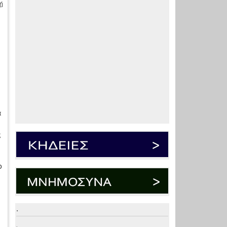
ή
α
ς
ο
.
.