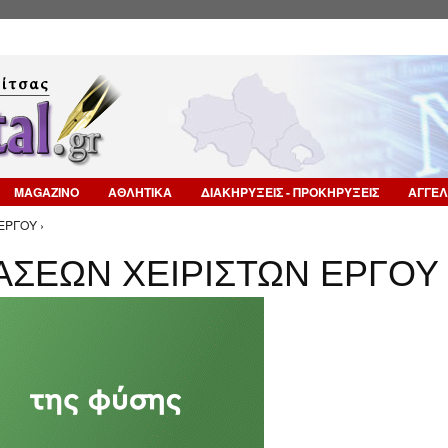
Επιστροφή στην Πλοήγηση
MAGAZINO
ΑΘΛΗΤΙΚΑ
ΔΙΑΚΗΡΥΞΕΙΣ - ΠΡΟΚΗΡΥΞΕΙΣ
ΑΓΓΕΛ
ΕΡΓΟΥ ›
ΣΕΩΝ ΧΕΙΡΙΣΤΩΝ ΕΡΓΟΥ