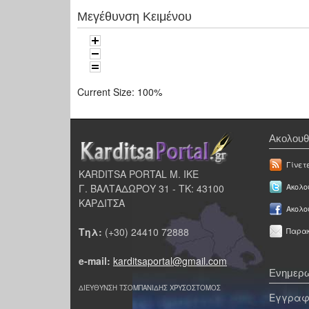
Μεγέθυνση Κειμένου
Current Size:
100%
Ακολουθ
Γίνετ
KARDITSA PORTAL Μ. ΙΚΕ
Γ. ΒΑΛΤΑΔΩΡΟΥ 31 - ΤΚ: 43100
Ακολου
ΚΑΡΔΙΤΣΑ
Ακολο
Τηλ:
(+30) 24410 72888
Παρακ
e-mail:
karditsaportal@gmail.com
Ενημερω
ΔΙΕΥΘΥΝΣΗ ΤΣΟΜΠΑΝΙΔΗΣ ΧΡΥΣΟΣΤΟΜΟΣ
Εγγραφε