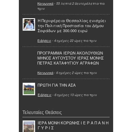
Κοινωνικά
-
πιο
55 λεπτά 2 δευτερόλεπτα
πριν
Η Περιφέρεια Θεσσαλίας ενισχύει
την Πολιτική Προστασία του Δήμου
Σοφάδων με 300.000 ευρώ
Ειδήσεις
-
πιο πριν
4 ημέρες 22 ώρες
ΠΡΟΓΡΑΜΜΑ ΙΕΡΩΝ ΑΚΟΛΟΥΘΙΩΝ
ΜΗΝΟΣ ΑΥΓΟΥΣΤΟΥ ΙΕΡΑΣ ΜΟΝΗΣ
ΠΕΤΡΑΣ ΚΑΤΑΦΥΓΙΟΥ ΑΓΡΑΦΩΝ
Κοινωνικά
-
πιο πριν
6 ημέρες 2 ώρες
ΠΡΩΤΗ ΓΙΑ ΤΗΝ ΑΣΑ
Ειδήσεις
-
πιο πριν
6 ημέρες 13 ώρες
Τελευταίες Θεάσεις
ΙΕΡΑ ΜΟΝΗ ΚΟΡΩΝΗΣ Ι Ε Ρ Α Π Α Ν Η
Γ Υ Ρ Ι Σ