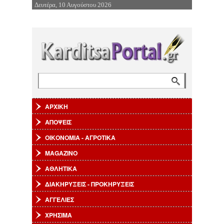
Δευτέρα, 10 Αυγούστου 2026
Επιστροφή στην Πλοήγηση
Αναζήτηση
Φόρμα αναζήτησης
ΑΡΧΙΚΗ
ΑΠΟΨΕΙΣ
ΟΙΚΟΝΟΜΙΑ - ΑΓΡΟΤΙΚΑ
MAGAZINO
ΑΘΛΗΤΙΚΑ
ΔΙΑΚΗΡΥΞΕΙΣ - ΠΡΟΚΗΡΥΞΕΙΣ
ΑΓΓΕΛΙΕΣ
ΧΡΗΣΙΜΑ