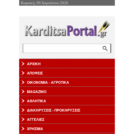
Κυριακή, 09 Αυγούστου 2026
Επιστροφή στην Πλοήγηση
Αναζήτηση
Φόρμα αναζήτησης
ΑΡΧΙΚΗ
ΑΠΟΨΕΙΣ
ΟΙΚΟΝΟΜΙΑ - ΑΓΡΟΤΙΚΑ
MAGAZINO
ΑΘΛΗΤΙΚΑ
ΔΙΑΚΗΡΥΞΕΙΣ - ΠΡΟΚΗΡΥΞΕΙΣ
ΑΓΓΕΛΙΕΣ
ΧΡΗΣΙΜΑ