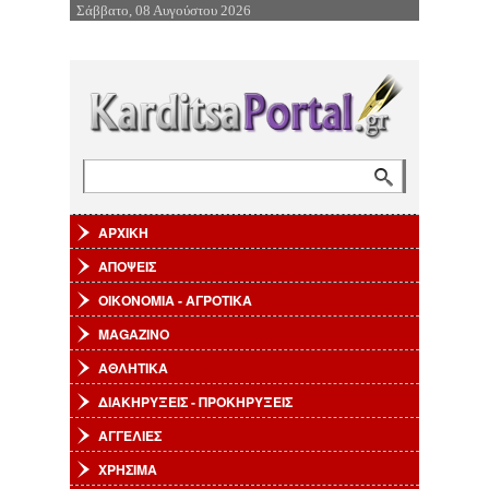
Σάββατο, 08 Αυγούστου 2026
Επιστροφή στην Πλοήγηση
Αναζήτηση
Φόρμα αναζήτησης
ΑΡΧΙΚΗ
ΑΠΟΨΕΙΣ
ΟΙΚΟΝΟΜΙΑ - ΑΓΡΟΤΙΚΑ
MAGAZINO
ΑΘΛΗΤΙΚΑ
ΔΙΑΚΗΡΥΞΕΙΣ - ΠΡΟΚΗΡΥΞΕΙΣ
ΑΓΓΕΛΙΕΣ
ΧΡΗΣΙΜΑ