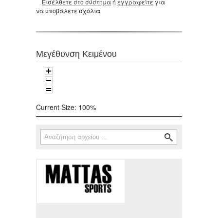
Εισέλθετε στο σύστημα
ή
εγγραφείτε
για
να υποβάλετε σχόλια
Μεγέθυνση Κειμένου
Current Size:
100%
Αναζήτηση
Φόρμα αναζήτησης