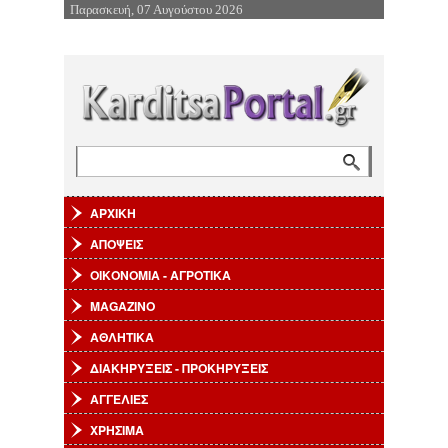
Παρασκευή, 07 Αυγούστου 2026
Επιστροφή στην Πλοήγηση
Αναζήτηση
Φόρμα αναζήτησης
ΑΡΧΙΚΗ
ΑΠΟΨΕΙΣ
ΟΙΚΟΝΟΜΙΑ - ΑΓΡΟΤΙΚΑ
MAGAZINO
ΑΘΛΗΤΙΚΑ
ΔΙΑΚΗΡΥΞΕΙΣ - ΠΡΟΚΗΡΥΞΕΙΣ
ΑΓΓΕΛΙΕΣ
ΧΡΗΣΙΜΑ