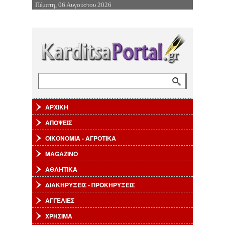
Πέμπτη, 06 Αυγούστου 2026
Επιστροφή στην Πλοήγηση
Αναζήτηση
Φόρμα αναζήτησης
ΑΡΧΙΚΗ
ΑΠΟΨΕΙΣ
ΟΙΚΟΝΟΜΙΑ - ΑΓΡΟΤΙΚΑ
MAGAZINO
ΑΘΛΗΤΙΚΑ
ΔΙΑΚΗΡΥΞΕΙΣ - ΠΡΟΚΗΡΥΞΕΙΣ
ΑΓΓΕΛΙΕΣ
ΧΡΗΣΙΜΑ