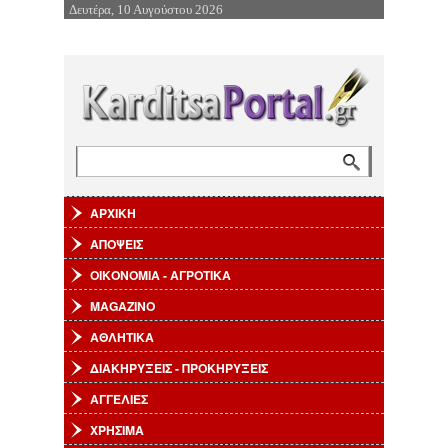
Δευτέρα, 10 Αυγούστου 2026
Επιστροφή στην Πλοήγηση
Αναζήτηση
Φόρμα αναζήτησης
ΑΡΧΙΚΗ
ΑΠΟΨΕΙΣ
ΟΙΚΟΝΟΜΙΑ - ΑΓΡΟΤΙΚΑ
MAGAZINO
ΑΘΛΗΤΙΚΑ
ΔΙΑΚΗΡΥΞΕΙΣ - ΠΡΟΚΗΡΥΞΕΙΣ
ΑΓΓΕΛΙΕΣ
ΧΡΗΣΙΜΑ