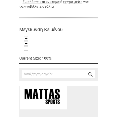
Εισέλθετε στο σύστημα
ή
εγγραφείτε
για
να υποβάλετε σχόλια
Μεγέθυνση Κειμένου
Current Size:
100%
Αναζήτηση
Φόρμα αναζήτησης