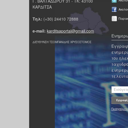
Γ. ΒΑΛΤΑΔΩΡΟΥ 31 - ΤΚ: 43100
Ακολου
ΚΑΡΔΙΤΣΑ
Ακολο
Τηλ:
(+30) 24410 72888
Παρακ
e-mail:
karditsaportal@gmail.com
Ενημερω
ΔΙΕΥΘΥΝΣΗ ΤΣΟΜΠΑΝΙΔΗΣ ΧΡΥΣΟΣΤΟΜΟΣ
Εγγραφε
ενημερω
του ηλε
ταχυδρο
ενημερω
τελευτα
Προηγούμεν