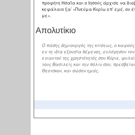
προφήτη Ησαΐα και ο Ιησούς άρχισε να δια
κεφάλαιο ξα’ «Πνεύμα Κυρίω επ’ εμέ, ου έ
με».
Απολυτίκιο
Ο πάσης δημιουργός της κτίσεως, ο καιρούς
εν τη ιδία εξουσία θέμενος, ευλόγησον το
ενιαυτού της χρηστότητός σου Κύριε, φυλά
τους Βασιλείς και την πόλιν σου, πρεσβείαι
Θεοτόκου, και σώσον ημάς.