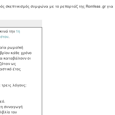
ός σκεπτικισμός συμφώνα με το ρεπορτάζ της Romfeas .gr για
εκινά την
1η
ύστου
.
χαία ρωμαϊκή
μβρίου κάθε χρόνο
να καταβάλουν οι
αζόταν ως
αστικό έτος
α τρεις λόγους:
εό.
στη συναγωγή
βιβλίο του