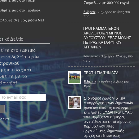
θήστε μας στο Twitter
Σοφάδων με 300.000 ευρώ
υθήστε μας στο Facebook
Ειδήσεις
-
2 ημέρες 12 ώρες
πιο
πριν
ολουθείστε μας μέσω Mail
ΠΡΟΓΡΑΜΜΑ ΙΕΡΩΝ
ΑΚΟΛΟΥΘΙΩΝ ΜΗΝΟΣ
ΑΥΓΟΥΣΤΟΥ ΙΕΡΑΣ ΜΟΝΗΣ
τικό Δελτίο
ΠΕΤΡΑΣ ΚΑΤΑΦΥΓΙΟΥ
ΑΓΡΑΦΩΝ
ίτε στο τακτικό
τικό δελτίο μέσω
Κοινωνικά
-
3 ημέρες 17 ώρες
πιο
πριν
κτρονικού
μείου σας και
ΠΡΩΤΗ ΓΙΑ ΤΗΝ ΑΣΑ
θείτε με τα
Ειδήσεις
-
4 ημέρες 3 ώρες
πιο
ία νέα!
πριν
Στο νομοσχέδιο για την
απορρόφηση των δημοτικών
φορέων από τις ανώνυμες
εταιρείες ΕΥΔΑΠ και ΕΥΑΘ,
που ψηφίζεται σήμερα,
α τεύχη
αντιτίθενται επιστήμονες,
περιβαλλοντικές
οργανώσεις, δημοτικές
αρχές και δημοτικές