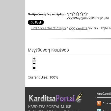
Βαθμολογήστε το άρθρο:
Δεν υπάρχουν ακόμα ψήφοι
Εισέλθετε στο σύστημα
ή
εγγραφείτε
για να υποβάλ
Μεγέθυνση Κειμένου
Current Size:
100%
Ακολουθ
Γίνετ
KARDITSA PORTAL Μ. ΙΚΕ