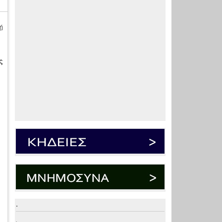
ή
ς
.
.