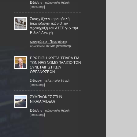
Ειδήσεις
- τελευταία θέαση
[timestamp]
Συνεχίζεται η υποβολή
δικαιολογητικών στην
προκήρυξη του ΑΣΕΠ για την
Ειδική Αγωγή
Διακηρύξεις - Προκηρύξεις
-
τελευταία θέαση [timestamp]
ΕΡΩΤΗΣΗ ΚΩΣΤΑ ΤΣΙΑΡΑ ΓΙΑ
ΤΟΝ ΝΕΟ ΝΟΜΟ ΠΛΑΙΣΙΟ ΤΩΝ
ΣΥΝΕΤΑΙΡΙΣΤΙΚΩΝ
ΟΡΓΑΝΩΣΕΩΝ
Ειδήσεις
- τελευταία θέαση
[timestamp]
ΣΥΜΠΛΟΚΕΣ ΣΤΗΝ
ΝΙΚΑΙΑ(VIDEO)
Ειδήσεις
- τελευταία θέαση
[timestamp]