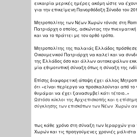
ευκαιρία μερικές ημέρες ακόμη ώστε να έχου
για την επικείμενη Πανορθόδοξη Σύνοδο του 20
Μητροπολίτης των Νέων Χωρών τόνισε στη Romfe
Πατριάρχη ο οποίος, ασκώντας την πνευματική
και να το πράττει με τον ορθό τρόπο.
Μητροπολίτης της παλαιάς Ελλάδος πρόσθεσε 
Οικουμενικού Πατριάρχη να καλεί και να συνδ
της Ελλάδος όσο και άλλων αυτοκεφάλων εκκλ
μία εθιμοτυπική σύναξη όπως η σύναξη της ινδί
Επίσης διαφορετική άποψη έχει άλλος Μητροπ
ότι «είναι περίεργο να προσκαλούνται από το 
θυμάμαι να έχει ξανασυμβεί κάτι τέτοιο..»
Ωστόσο κύκλοι της Αρχιεπισκοπής και η επίση
σύγκλησης των επισκόπων των Νέων Χωρών α
πως κάθε χρόνο στη σύναξη των Ιεραρχών για 
Χωρών και τις προηγούμενες χρονιές μάλιστ