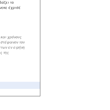
βάζει το
νεκε έχρισέ
 και χρόνους
ν στέφανον του
ττων εν ειρήνη
ς της