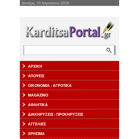
Δευτέρα, 10 Αυγούστου 2026
Επιστροφή στην Πλοήγηση
Αναζήτηση
Φόρμα αναζήτησης
ΑΡΧΙΚΗ
ΑΠΟΨΕΙΣ
ΟΙΚΟΝΟΜΙΑ - ΑΓΡΟΤΙΚΑ
MAGAZINO
ΑΘΛΗΤΙΚΑ
ΔΙΑΚΗΡΥΞΕΙΣ - ΠΡΟΚΗΡΥΞΕΙΣ
ΑΓΓΕΛΙΕΣ
ΧΡΗΣΙΜΑ