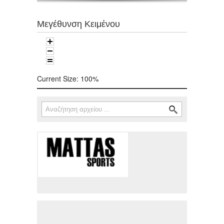
Μεγέθυνση Κειμένου
Current Size:
100%
Αναζήτηση
Φόρμα αναζήτησης