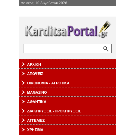
Δευτέρα, 10 Αυγούστου 2026
Επιστροφή στην Πλοήγηση
Αναζήτηση
Φόρμα αναζήτησης
ΑΡΧΙΚΗ
ΑΠΟΨΕΙΣ
ΟΙΚΟΝΟΜΙΑ - ΑΓΡΟΤΙΚΑ
MAGAZINO
ΑΘΛΗΤΙΚΑ
ΔΙΑΚΗΡΥΞΕΙΣ - ΠΡΟΚΗΡΥΞΕΙΣ
ΑΓΓΕΛΙΕΣ
ΧΡΗΣΙΜΑ