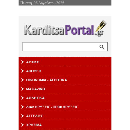
Πέμπτη, 06 Αυγούστου 2026
Επιστροφή στην Πλοήγηση
Αναζήτηση
Φόρμα αναζήτησης
ΑΡΧΙΚΗ
ΑΠΟΨΕΙΣ
ΟΙΚΟΝΟΜΙΑ - ΑΓΡΟΤΙΚΑ
MAGAZINO
ΑΘΛΗΤΙΚΑ
ΔΙΑΚΗΡΥΞΕΙΣ - ΠΡΟΚΗΡΥΞΕΙΣ
ΑΓΓΕΛΙΕΣ
ΧΡΗΣΙΜΑ