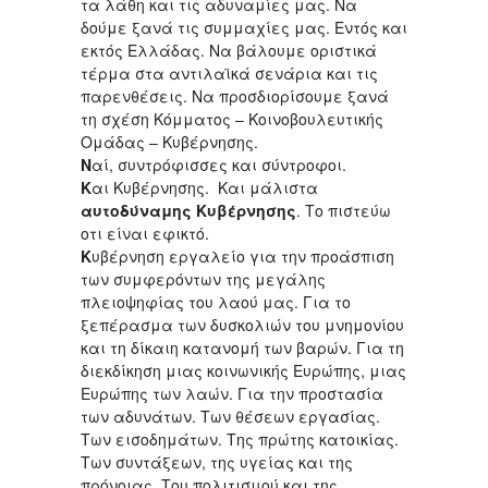
τα λάθη και τις αδυναμίες μας. Να
δούμε ξανά τις συμμαχίες μας. Εντός και
εκτός Ελλάδας. Να βάλουμε οριστικά
τέρμα στα αντιλαϊκά σενάρια και τις
παρενθέσεις. Να προσδιορίσουμε ξανά
τη σχέση Κόμματος – Κοινοβουλευτικής
Ομάδας – Κυβέρνησης.
Ν
αί, συντρόφισσες και σύντροφοι.
Κ
αι Κυβέρνησης. Και μάλιστα
αυτοδύναμης Κυβέρνησης
. Το πιστεύω
οτι είναι εφικτό.
Κ
υβέρνηση εργαλείο για την προάσπιση
των συμφερόντων της μεγάλης
πλειοψηφίας του λαού μας. Για το
ξεπέρασμα των δυσκολιών του μνημονίου
και τη δίκαιη κατανομή των βαρών. Για τη
διεκδίκηση μιας κοινωνικής Ευρώπης, μιας
Ευρώπης των λαών. Για την προστασία
των αδυνάτων. Των θέσεων εργασίας.
Των εισοδημάτων. Της πρώτης κατοικίας.
Των συντάξεων, της υγείας και της
πρόνοιας. Του πολιτισμού και της