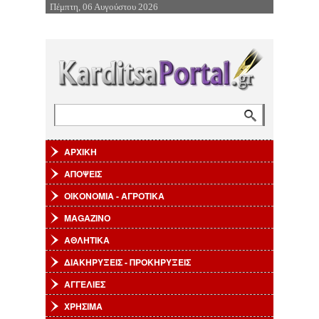
Πέμπτη, 06 Αυγούστου 2026
Επιστροφή στην Πλοήγηση
Αναζήτηση
Φόρμα αναζήτησης
ΑΡΧΙΚΗ
ΑΠΟΨΕΙΣ
ΟΙΚΟΝΟΜΙΑ - ΑΓΡΟΤΙΚΑ
MAGAZINO
ΑΘΛΗΤΙΚΑ
ΔΙΑΚΗΡΥΞΕΙΣ - ΠΡΟΚΗΡΥΞΕΙΣ
ΑΓΓΕΛΙΕΣ
ΧΡΗΣΙΜΑ