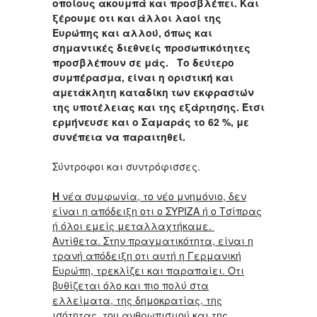
οποίους ακουμπά και προσβλέπει.
Και
ξέρουμε οτι και άλλοι λαοί της
Ευρώπης και αλλού, όπως και
σημαντικές διεθνείς προσωπικότητες
προσβλέπουν σε μάς. Το δεύτερο
συμπέρασμα, είναι η οριστική και
αμετάκλητη καταδίκη των εκφραστών
της υποτέλειας και της εξάρτησης. Έτσι
ερμήνευσε και ο Σαμαράς το 62 %, με
συνέπεια να παραιτηθεί.
Σύντροφοι και συντρόφισσες.
Η
νέα συμφωνία, το νέο μνημόνιο, δεν
είναι η απόδειξη οτι ο ΣΥΡΙΖΑ ή ο Τσίπρας
ή όλοι εμείς μεταλλαχτήκαμε.
Αντίθετα. Στην πραγματικότητα, είναι η
τρανή απόδειξη οτι αυτή η Γερμανική
Ευρώπη, τρεκλίζει και παραπαίει. Οτι
βυθίζεται όλο και πιο πολύ στα
ελλείματα, της δημοκρατίας, της
ισότητας, του ανθρωπισμού και της