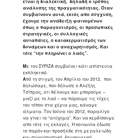
είναι η διαλεκτική, δηλαδή ο τρόπος
ανάλυσης της πραγματικότητας. Όταν
συμβαίνουν αυτά, εκτός απο σύγχυση,
έχουμε την ανάδειξη φαινομένων
όπως ο παραγοντισμός, οι προσωπικές
στρατηγικές, οι συλλογικές
αυταπάτες, ο κατακερματισμός των
δυνάμεων και ο αναχωρητισμός. Και
τότε “την πληρώνει ο λαός”.
Μ
ε τον ΣΥΡΙΖΑ συμβαίνει κάτι απίστευτα
εκπληκτικό.
Α
πό τη στιγμή, τον Απρίλιο του 2012, που
δηλώσαμε, που δήλωσε ο Αλέξης
Τσίπρας, οτι θέλουμε και μπορούμε –
μαζί με το λαό – να πάρουμε τις τύχες
του τόπου στα χέρια μας, κάναμε
άλματα. Τον Ιούνιο του 2012, παραλίγο
να γίνει το “ατύχημα”. Και να κερδίσουμε
απο τότε τις εκλογές. Η κοινωνία έδωσε
το παρόν και προσήλθε στη μεγαλειώδη
και συναρπαστική, δημοκρατική