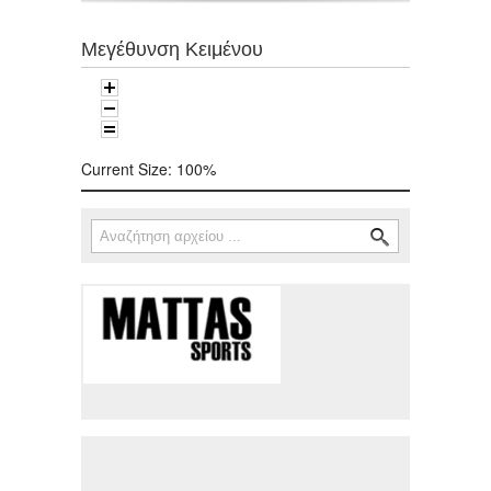
Μεγέθυνση Κειμένου
Current Size:
100%
Αναζήτηση
Φόρμα αναζήτησης