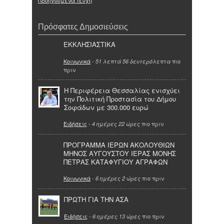
Προηγούμενα τεύχη
Πρόσφατες Δημοσιεύσεις
ΕΚΚΛΗΣΙΑΣΤΙΚΑ
Κοινωνικά
-
πιο
51 λεπτά 56 δευτερόλεπτα
πριν
Η Περιφέρεια Θεσσαλίας ενισχύει
την Πολιτική Προστασία του Δήμου
Σοφάδων με 300.000 ευρώ
Ειδήσεις
-
πιο πριν
4 ημέρες 22 ώρες
ΠΡΟΓΡΑΜΜΑ ΙΕΡΩΝ ΑΚΟΛΟΥΘΙΩΝ
ΜΗΝΟΣ ΑΥΓΟΥΣΤΟΥ ΙΕΡΑΣ ΜΟΝΗΣ
ΠΕΤΡΑΣ ΚΑΤΑΦΥΓΙΟΥ ΑΓΡΑΦΩΝ
Κοινωνικά
-
πιο πριν
6 ημέρες 2 ώρες
ΠΡΩΤΗ ΓΙΑ ΤΗΝ ΑΣΑ
Ειδήσεις
-
πιο πριν
6 ημέρες 13 ώρες