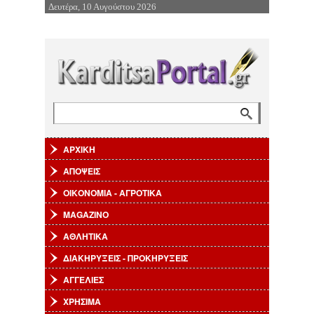
Δευτέρα, 10 Αυγούστου 2026
Επιστροφή στην Πλοήγηση
Αναζήτηση
Φόρμα αναζήτησης
ΑΡΧΙΚΗ
ΑΠΟΨΕΙΣ
ΟΙΚΟΝΟΜΙΑ - ΑΓΡΟΤΙΚΑ
MAGAZINO
ΑΘΛΗΤΙΚΑ
ΔΙΑΚΗΡΥΞΕΙΣ - ΠΡΟΚΗΡΥΞΕΙΣ
ΑΓΓΕΛΙΕΣ
ΧΡΗΣΙΜΑ