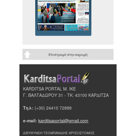
Επιστροφή στην κορυφή
KARDITSA PORTAL Μ. ΙΚΕ
Γ. ΒΑΛΤΑΔΩΡΟΥ 31 - ΤΚ: 43100 ΚΑΡΔΙΤΣΑ
Τηλ:
(+30) 24410 72888
e-mail:
karditsaportal@gmail.com
ΔΙΕΥΘΥΝΣΗ ΤΣΟΜΠΑΝΙΔΗΣ ΧΡΥΣΟΣΤΟΜΟΣ