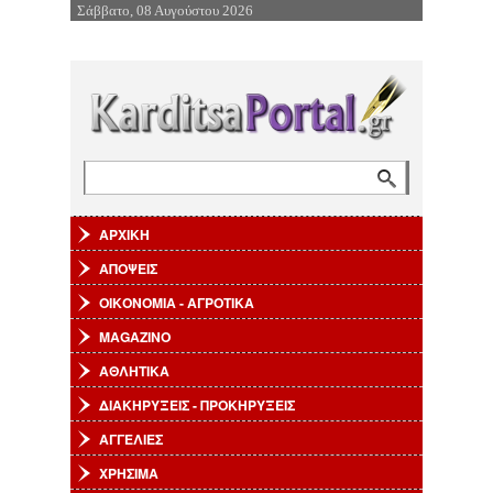
Σάββατο, 08 Αυγούστου 2026
Επιστροφή στην Πλοήγηση
Αναζήτηση
Φόρμα αναζήτησης
ΑΡΧΙΚΗ
ΑΠΟΨΕΙΣ
ΟΙΚΟΝΟΜΙΑ - ΑΓΡΟΤΙΚΑ
MAGAZINO
ΑΘΛΗΤΙΚΑ
ΔΙΑΚΗΡΥΞΕΙΣ - ΠΡΟΚΗΡΥΞΕΙΣ
ΑΓΓΕΛΙΕΣ
ΧΡΗΣΙΜΑ