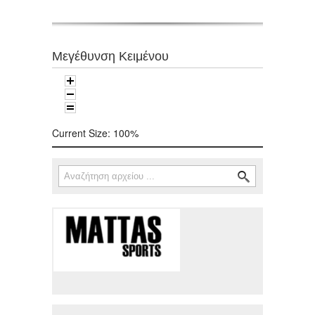
Μεγέθυνση Κειμένου
Current Size:
100%
Αναζήτηση
Φόρμα αναζήτησης