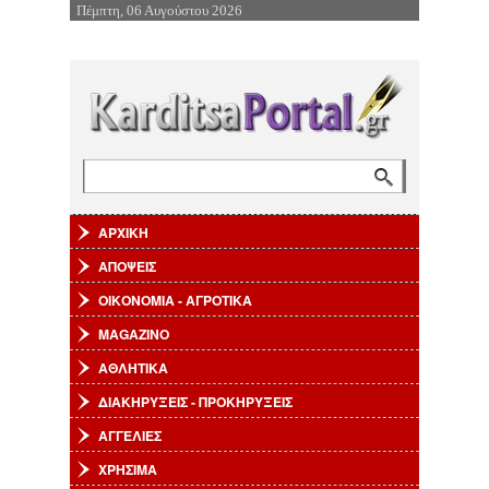
Πέμπτη, 06 Αυγούστου 2026
Επιστροφή στην Πλοήγηση
Αναζήτηση
Φόρμα αναζήτησης
ΑΡΧΙΚΗ
ΑΠΟΨΕΙΣ
ΟΙΚΟΝΟΜΙΑ - ΑΓΡΟΤΙΚΑ
MAGAZINO
ΑΘΛΗΤΙΚΑ
ΔΙΑΚΗΡΥΞΕΙΣ - ΠΡΟΚΗΡΥΞΕΙΣ
ΑΓΓΕΛΙΕΣ
ΧΡΗΣΙΜΑ