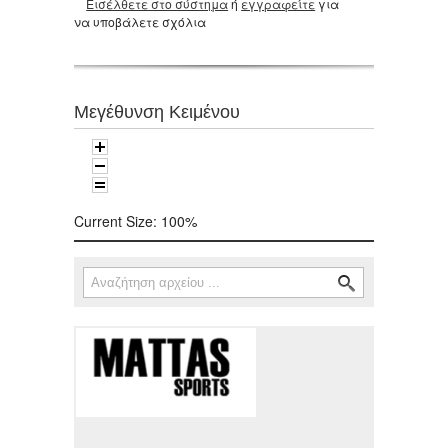
Εισέλθετε στο σύστημα
ή
εγγραφείτε
για
να υποβάλετε σχόλια
Μεγέθυνση Κειμένου
Current Size:
100%
Αναζήτηση
Φόρμα αναζήτησης