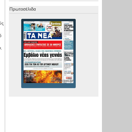
Πρωτοσέλιδα
ύς
ό
.