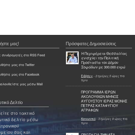
ήστε μας!
Πρόσφατες Δημοσιεύσεις
Η Περιφέρεια Θεσσαλίας
ε συνδρομητές στο RSS Feed
ενισχύει την Πολιτική
Προστασία του Δήμου
θήστε μας στο Twitter
Σοφάδων με 300.000 ευρώ
υθήστε μας στο Facebook
Ειδήσεις
-
2 ημέρες 5 ώρες
πιο
πριν
ολουθείστε μας μέσω Mail
ΠΡΟΓΡΑΜΜΑ ΙΕΡΩΝ
ΑΚΟΛΟΥΘΙΩΝ ΜΗΝΟΣ
ΑΥΓΟΥΣΤΟΥ ΙΕΡΑΣ ΜΟΝΗΣ
τικό Δελτίο
ΠΕΤΡΑΣ ΚΑΤΑΦΥΓΙΟΥ
ΑΓΡΑΦΩΝ
ίτε στο τακτικό
τικό δελτίο μέσω
Κοινωνικά
-
3 ημέρες 9 ώρες
πιο
πριν
κτρονικού
μείου σας και
ΠΡΩΤΗ ΓΙΑ ΤΗΝ ΑΣΑ