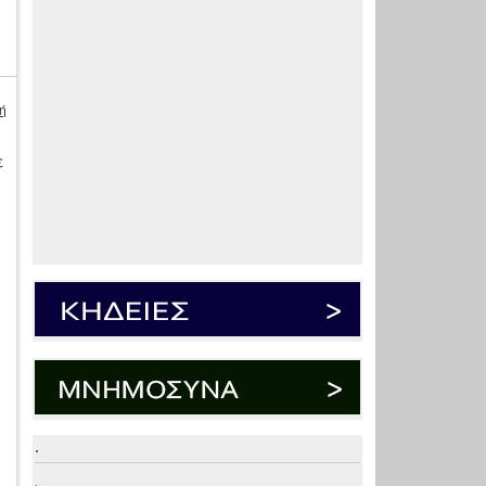
ή
ε
.
.