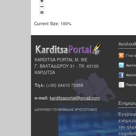
Current Size:
100%
Ακολουθ
Γίνετ
KARDITSA PORTAL Μ. ΙΚΕ
Γ. ΒΑΛΤΑΔΩΡΟΥ 31 - ΤΚ: 43100
Ακολου
ΚΑΡΔΙΤΣΑ
Ακολο
Τηλ:
(+30) 24410 72888
Παρακ
e-mail:
karditsaportal@gmail.com
Ενημερω
ΔΙΕΥΘΥΝΣΗ ΤΣΟΜΠΑΝΙΔΗΣ ΧΡΥΣΟΣΤΟΜΟΣ
Εγγραφε
ενημερω
του ηλε
ταχυδρο