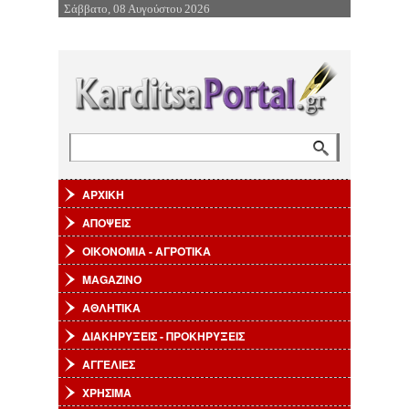
Σάββατο, 08 Αυγούστου 2026
Επιστροφή στην Πλοήγηση
Αναζήτηση
Φόρμα αναζήτησης
ΑΡΧΙΚΗ
ΑΠΟΨΕΙΣ
ΟΙΚΟΝΟΜΙΑ - ΑΓΡΟΤΙΚΑ
MAGAZINO
ΑΘΛΗΤΙΚΑ
ΔΙΑΚΗΡΥΞΕΙΣ - ΠΡΟΚΗΡΥΞΕΙΣ
ΑΓΓΕΛΙΕΣ
ΧΡΗΣΙΜΑ