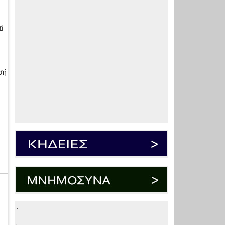
ή
σή
.
.