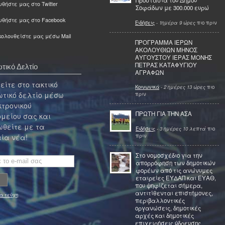
Προστασία του Δήμου
θήστε μας στο Twitter
Σοφάδων με 300.000 ευρώ
υθήστε μας στο Facebook
Ειδήσεις
-
1ημέρα 9 ώρες
πιο πριν
ολουθείστε μας μέσω Mail
ΠΡΟΓΡΑΜΜΑ ΙΕΡΩΝ
ΑΚΟΛΟΥΘΙΩΝ ΜΗΝΟΣ
ΑΥΓΟΥΣΤΟΥ ΙΕΡΑΣ ΜΟΝΗΣ
ΠΕΤΡΑΣ ΚΑΤΑΦΥΓΙΟΥ
τικό Δελτίο
ΑΓΡΑΦΩΝ
ίτε στο τακτικό
Κοινωνικά
-
2 ημέρες 13 ώρες
πιο
τικό δελτίο μέσω
πριν
κτρονικού
ΠΡΩΤΗ ΓΙΑ ΤΗΝ ΑΣΑ
μείου σας και
θείτε με τα
Ειδήσεις
-
3 ημέρες 10 λεπτά
πιο
πριν
ία νέα!
Στο νομοσχέδιο για την
απορρόφηση των δημοτικών
φορέων από τις ανώνυμες
εταιρείες ΕΥΔΑΠ και ΕΥΑΘ,
που ψηφίζεται σήμερα,
αντιτίθενται επιστήμονες,
α τεύχη
περιβαλλοντικές
οργανώσεις, δημοτικές
αρχές και δημοτικές
επιχειρήσεις ύδρευσης