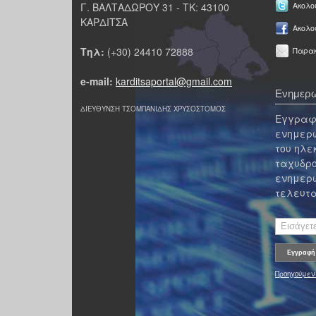
Γ. ΒΑΛΤΑΔΩΡΟΥ 31 - ΤΚ: 43100
Ακολου
ΚΑΡΔΙΤΣΑ
Ακολο
Τηλ:
(+30) 24410 72888
Παρακ
e-mail:
karditsaportal@gmail.com
Ενημερω
ΔΙΕΥΘΥΝΣΗ ΤΣΟΜΠΑΝΙΔΗΣ ΧΡΥΣΟΣΤΟΜΟΣ
Εγγραφε
ενημερω
του ηλε
ταχυδρο
ενημερω
τελευτα
Προηγούμεν