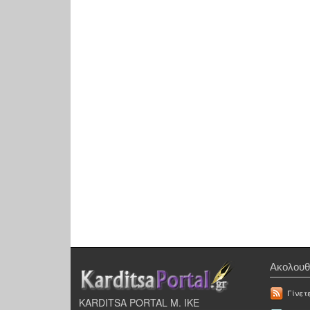
Ακολουθ
Γίνετ
KARDITSA PORTAL Μ. ΙΚΕ