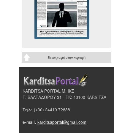
Επιστροφή στην κορυφή
KARDITSA PORTAL Μ. ΙΚΕ
Γ. ΒΑΛΤΑΔΩΡΟΥ 31 - ΤΚ: 43100 ΚΑΡΔΙΤΣΑ
Τηλ:
(+30) 24410 72888
e-mail:
karditsaportal@gmail.com