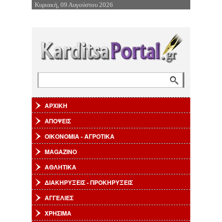
Κυριακή, 09 Αυγούστου 2026
Επιστροφή στην Πλοήγηση
Αναζήτηση
Φόρμα αναζήτησης
ΑΡΧΙΚΗ
ΑΠΟΨΕΙΣ
ΟΙΚΟΝΟΜΙΑ - ΑΓΡΟΤΙΚΑ
MAGAZINO
ΑΘΛΗΤΙΚΑ
ΔΙΑΚΗΡΥΞΕΙΣ - ΠΡΟΚΗΡΥΞΕΙΣ
ΑΓΓΕΛΙΕΣ
ΧΡΗΣΙΜΑ