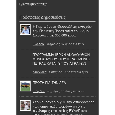
Προηγούμενα τεύχη
Πρόσφατες Δημοσιεύσεις
Η Περιφέρεια Θεσσαλίας ενισχύει
την Πολιτική Προστασία του Δήμου
Σοφάδων με 300.000 ευρώ
Ειδήσεις
-
πιο πριν
3 ημέρες 20 ώρες
ΠΡΟΓΡΑΜΜΑ ΙΕΡΩΝ ΑΚΟΛΟΥΘΙΩΝ
ΜΗΝΟΣ ΑΥΓΟΥΣΤΟΥ ΙΕΡΑΣ ΜΟΝΗΣ
ΠΕΤΡΑΣ ΚΑΤΑΦΥΓΙΟΥ ΑΓΡΑΦΩΝ
Κοινωνικά
-
πιο πριν
5 ημέρες 24 λεπτά
ΠΡΩΤΗ ΓΙΑ ΤΗΝ ΑΣΑ
Ειδήσεις
-
πιο πριν
5 ημέρες 10 ώρες
Στο νομοσχέδιο για την απορρόφηση
των δημοτικών φορέων από τις
ανώνυμες εταιρείες ΕΥΔΑΠ και
ΕΥΑΘ, που ψηφίζεται σήμερα,