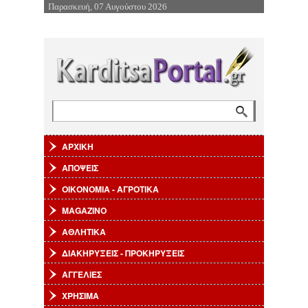
Παρασκευή, 07 Αυγούστου 2026
Επιστροφή στην Πλοήγηση
Αναζήτηση
Φόρμα αναζήτησης
ΑΡΧΙΚΗ
ΑΠΟΨΕΙΣ
ΟΙΚΟΝΟΜΙΑ - ΑΓΡΟΤΙΚΑ
MAGAZINO
ΑΘΛΗΤΙΚΑ
ΔΙΑΚΗΡΥΞΕΙΣ - ΠΡΟΚΗΡΥΞΕΙΣ
ΑΓΓΕΛΙΕΣ
ΧΡΗΣΙΜΑ