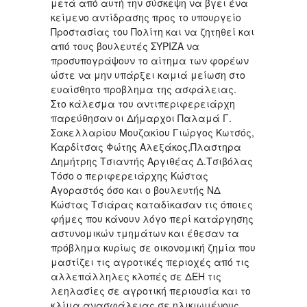
μετά από αυτή την σύσκεψη να βγει ένα
κείμενο αντίδρασης προς το υπουργείο
Προστασίας του Πολίτη και να ζητηθεί και
από τους βουλευτές ΣΥΡΙΖΑ να
προσυπογράψουν το αίτημα των φορέων
ώστε να μην υπάρξει καμιά μείωση στο
ευαίσθητο προβλημα της ασφάλειας.
Στο κάλεσμα του αντιπεριφερειάρχη
παρεύθησαν οι Δήμαρχοι Παλαμά Γ.
Σακελλαρίου Μουζακίου Γιώργος Κωτσός,
Καρδίτσας Φώτης Αλεξάκος,Πλαστηρα
Δημήτρης Τσιαντής Αργιθέας Δ.Τσιβόλας
Τόσο ο περιφερειάρχης Κώστας
Αγοραστός όσο και ο βουλευτής ΝΔ
Κώστας Τσιάρας καταδίκασαν τις όποιες
φήμες που κάνουν λόγο περί κατάργησης
αστυνομικών τμημάτων και έθεσαν τα
πρόβλημα κυρίως σε οικονομική ζημία που
μαστίζει τις αγροτικές περιοχές από τις
αλλεπάλληλες κλοπές σε ΔΕΗ τις
λεηλασίες σε αγροτική περιουσία και το
κλίμα ανασφάλειας σε ηλικιωμένους