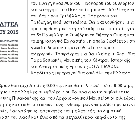
του Ευάγγελου Αυδίκου, Προέδρου του Συνεδρίου
και καθηγητή του Πανεπιστημίου Θεσσαλίας και
του Λάμπρου Γριβέλλα, τ. Πάρεδρου του
Παιδαγωγικού Ινστιτούτου. Θα ακολουθήσει μια
όμορφη θεατρική παράσταση, που ετοίμασε για
το 5o Πανελλήνιο Συνέδριο το Θέατρο Όψεις και
το Δημιουργικό Εργαστήρι, η οποία βασίζεται στ
γνωστό δημοτικό τραγούδι «Του νεκρού
αδερφού». Το πρόγραμμα θα κλείσει η Χορωδία
Παραδοσιακής Μουσικής του Κέντρου Ιστορικής
και Λαογραφικής Έρευνας «Ο ΑΠΟΛΛΩΝ»
Καρδίτσας με τραγούδια από όλη την Ελλάδα.
υ θα αρχίσει στις 9.00 π.μ. και θα τελειώσει στις 9.00 μ.μ.,
σερις παράλληλες συνεδρίες, που θα πραγματοποιηθούν στις
ικής Πινακοθήκης και του Αρχαιολογικού Μουσείου οι σύνεδροι
ηγητές και τα θέματα που τους ενδιαφέρουν περισσότερο και ν
ύς, λαογράφους, ερευνητές και μελετητές το δημοτικό
έκφραση του λαού και ένα από τα μεγαλύτερα κεφάλαια της