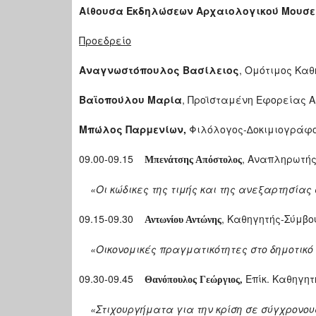
Αίθουσα Eκδηλώσεων Aρχαιολογικού Mουσε
Προεδρείο
Αναγνωστόπουλος Βασίλειος
, Ομότιμος Κα
Βαϊοπούλου Μαρία
, Προϊσταμένη Εφορείας 
Μπώλος Παρμενίων,
Φιλόλογος-∆οκιμιογράφ
09.00-09.15
, Αναπληρωτής
Μπενάτσης Απόστολος
«Οι κώδικες της τιμής και της ανεξαρτησίας σ
09.15-09.30
, Καθηγητής-Σύμβο
Αντωνίου Αντώνης
«Οικονομικές πραγματικότητες στο δημοτικό 
09.30-09.45
Επίκ. Καθηγη
Θανόπουλος Γεώργιος,
«Στιχουργήματα για την κρίση σε σύγχρονους