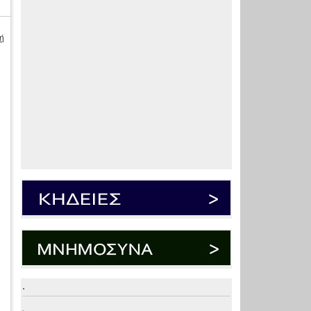
ή
ς
.
.