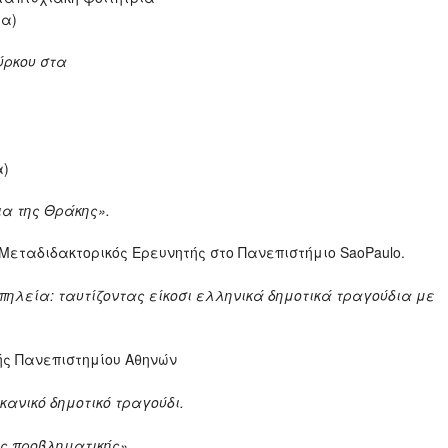
α)
ούρκου στα
α)
α της Θράκης».
εταδιδακτορικός Ερευνητής στο Πανεπιστήμιο SaoPaulo.
απηλεία: ταυτίζοντας είκοσι ελληνικά δημοτικά τραγούδια με
ής Πανεπιστημίου Αθηνών
λκανικό δημοτικό τραγούδι.
ς προβληματικής».