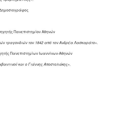
-∆ημοσιογράφος
θηγητής Πανεπιστημίου Αθηνών
 τραγουδιών του 1842 από τον Ανδρέα Λασκαράτο».
γητής Πανεπιστημίων Ιωαννίνων-Αθηνών
αβαντινού και ο Γιάννης Αποστολάκης».