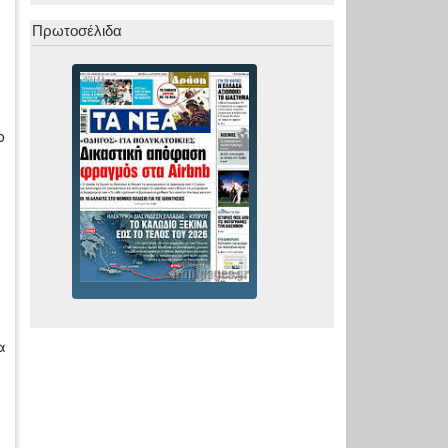
Πρωτοσέλιδα
ο
α