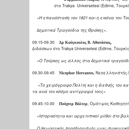
στο Trakya Universetesi (Edirne, Τουρκί
«Η επανάσταση του 1821 και η εικόνα του Τ
∆ημοτικά Τραγούδια της Θράκης».
09.15-09.30
∆ρ Κούγκουλος Β. Αθανάσιος,
∆ιδάσκων στο Trakya Universetesi (Edirne, Τουρκί
«Ο Τούρκος ως άλλος στα δημοτικά τραγούδι
09.30-09.45
Νεοελληνιστής-Μ
Nicephor Herrantes,
Το χειρόγραφο Πολίτη και η διεθνής του κ
«
τα ανά τον κόσμο αντίγραφά τους»
09.45-10.00
, Ομότιμος Καθηγητ
Πούχνερ Βάλτερ
«Ιστορικότητα και αρχετυπικοί μύθοι στο βα
Ο θεωρητικός προσδιορισμός μιας συγκριτική