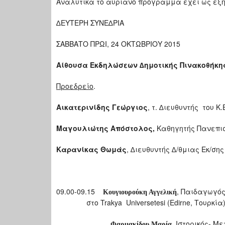
Αναλυτικά το αυριανό πρόγραμμα έχει ως εξή
∆ΕΥΤΕΡΗ ΣΥΝΕ∆ΡΙΑ
ΣΑΒΒΑΤΟ ΠΡΩΙ, 24 ΟΚΤΩΒΡΙΟΥ 2015
Αίθουσα Εκδηλώσεων ∆ημοτικής Πινακοθήκη
Προεδρείο
.
Αικατερινίδης Γεώργιος
, τ. ∆ιευθυντής του Κ
Μαγουλιώτης Απόστολος,
Καθηγητής Πανεπι
Καρανίκας Θωμάς
, ∆ιευθυντής ∆/θμιας Εκ/σ
09.00-09.15
, Παιδαγωγό
Κουγιουρούκη Αγγελική
στο Trakya Universetesi (Edirne, Τουρκία
Ιστορικός- Με
Φαρμακίδου Μαρία,