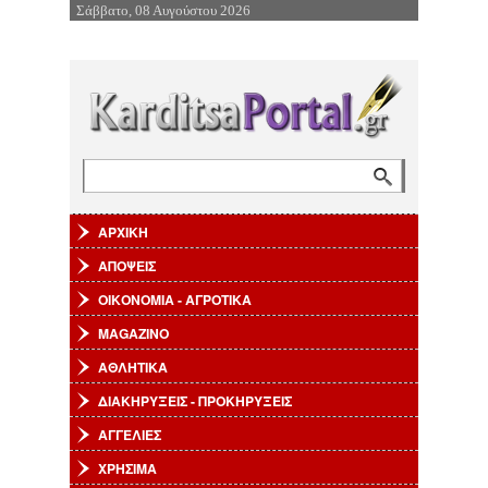
Σάββατο, 08 Αυγούστου 2026
Επιστροφή στην Πλοήγηση
Αναζήτηση
Φόρμα αναζήτησης
ΑΡΧΙΚΗ
ΑΠΟΨΕΙΣ
ΟΙΚΟΝΟΜΙΑ - ΑΓΡΟΤΙΚΑ
MAGAZINO
ΑΘΛΗΤΙΚΑ
ΔΙΑΚΗΡΥΞΕΙΣ - ΠΡΟΚΗΡΥΞΕΙΣ
ΑΓΓΕΛΙΕΣ
ΧΡΗΣΙΜΑ