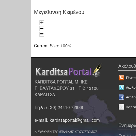
Μεγέθυνση Κειμένου
Current Size:
100%
Ακολουθ
Γίνετ
KARDITSA PORTAL Μ. ΙΚΕ
Γ. ΒΑΛΤΑΔΩΡΟΥ 31 - ΤΚ: 43100
Ακολου
ΚΑΡΔΙΤΣΑ
Ακολο
Τηλ:
(+30) 24410 72888
Παρακ
e-mail:
karditsaportal@gmail.com
Ενημερω
ΔΙΕΥΘΥΝΣΗ ΤΣΟΜΠΑΝΙΔΗΣ ΧΡΥΣΟΣΤΟΜΟΣ
Εγγραφε