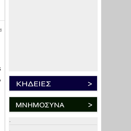
ή
ς
υ
.
.