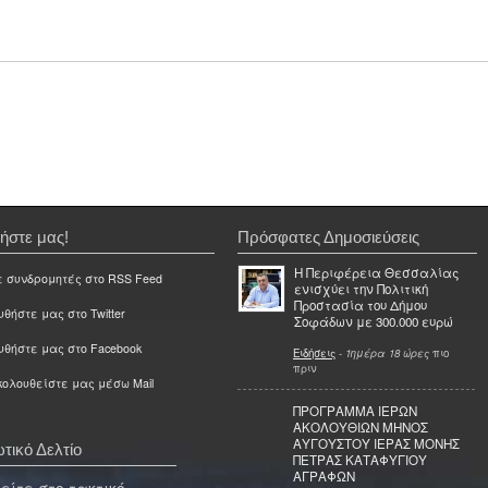
ήστε μας!
Πρόσφατες Δημοσιεύσεις
Η Περιφέρεια Θεσσαλίας
ε συνδρομητές στο RSS Feed
ενισχύει την Πολιτική
Προστασία του Δήμου
θήστε μας στο Twitter
Σοφάδων με 300.000 ευρώ
υθήστε μας στο Facebook
Ειδήσεις
-
1ημέρα 18 ώρες
πιο
πριν
ολουθείστε μας μέσω Mail
ΠΡΟΓΡΑΜΜΑ ΙΕΡΩΝ
ΑΚΟΛΟΥΘΙΩΝ ΜΗΝΟΣ
ΑΥΓΟΥΣΤΟΥ ΙΕΡΑΣ ΜΟΝΗΣ
τικό Δελτίο
ΠΕΤΡΑΣ ΚΑΤΑΦΥΓΙΟΥ
ΑΓΡΑΦΩΝ
ίτε στο τακτικό