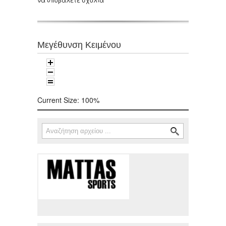
Μεγέθυνση Κειμένου
Current Size:
100%
Αναζήτηση
Φόρμα αναζήτησης