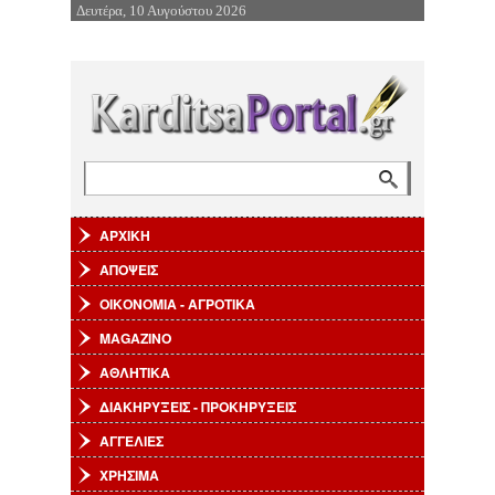
Δευτέρα, 10 Αυγούστου 2026
Επιστροφή στην Πλοήγηση
Αναζήτηση
Φόρμα αναζήτησης
ΑΡΧΙΚΗ
ΑΠΟΨΕΙΣ
ΟΙΚΟΝΟΜΙΑ - ΑΓΡΟΤΙΚΑ
MAGAZINO
ΑΘΛΗΤΙΚΑ
ΔΙΑΚΗΡΥΞΕΙΣ - ΠΡΟΚΗΡΥΞΕΙΣ
ΑΓΓΕΛΙΕΣ
ΧΡΗΣΙΜΑ