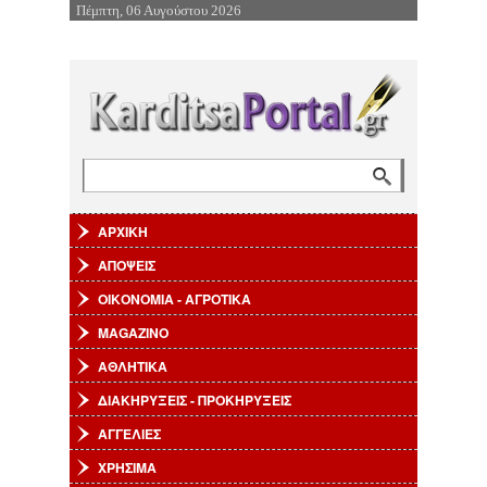
Πέμπτη, 06 Αυγούστου 2026
Επιστροφή στην Πλοήγηση
Αναζήτηση
Φόρμα αναζήτησης
ΑΡΧΙΚΗ
ΑΠΟΨΕΙΣ
ΟΙΚΟΝΟΜΙΑ - ΑΓΡΟΤΙΚΑ
MAGAZINO
ΑΘΛΗΤΙΚΑ
ΔΙΑΚΗΡΥΞΕΙΣ - ΠΡΟΚΗΡΥΞΕΙΣ
ΑΓΓΕΛΙΕΣ
ΧΡΗΣΙΜΑ