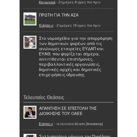
Κοινωνικά
-
πιο πριν
2 ημέρες 8 ώρες
ΠΡΩΤΗ ΓΙΑ ΤΗΝ ΑΣΑ
Ειδήσεις
-
πιο πριν
2 ημέρες 18 ώρες
Στο νομοσχέδιο για την απορρόφηση
των δημοτικών φορέων από τις
ανώνυμες εταιρείες ΕΥΔΑΠ και
ΕΥΑΘ, που ψηφίζεται σήμερα,
αντιτίθενται επιστήμονες,
περιβαλλοντικές οργανώσεις,
δημοτικές αρχές και δημοτικές
επιχειρήσεις ύδρευσης
Τελευταίες Θεάσεις
ΑΠΑΝΤΗΣΗ ΣΕ ΕΠΙΣΤΟΛΗ ΤΗΣ
ΔΙΟΙΚΗΣΗΣ ΤΟΥ ΟΑΕΕ
Ειδήσεις
- τελευταία θέαση [timestamp]
Συλλυπητήριο μήνυμα του Προέδρου