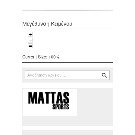
Μεγέθυνση Κειμένου
Current Size:
100%
Αναζήτηση
Φόρμα αναζήτησης