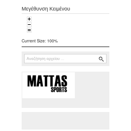
Μεγέθυνση Κειμένου
Current Size:
100%
Αναζήτηση
Φόρμα αναζήτησης