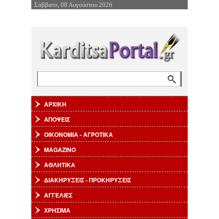
Σάββατο, 08 Αυγούστου 2026
Επιστροφή στην Πλοήγηση
Αναζήτηση
Φόρμα αναζήτησης
ΑΡΧΙΚΗ
ΑΠΟΨΕΙΣ
ΟΙΚΟΝΟΜΙΑ - ΑΓΡΟΤΙΚΑ
MAGAZINO
ΑΘΛΗΤΙΚΑ
ΔΙΑΚΗΡΥΞΕΙΣ - ΠΡΟΚΗΡΥΞΕΙΣ
ΑΓΓΕΛΙΕΣ
ΧΡΗΣΙΜΑ