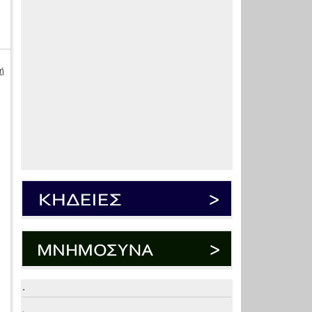
ή
.
.