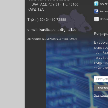
Γ. ΒΑΛΤΑΔΩΡΟΥ 31 - ΤΚ: 43100
Ακολου
ΚΑΡΔΙΤΣΑ
Ακολο
Τηλ:
(+30) 24410 72888
Παρακ
e-mail:
karditsaportal@gmail.com
Ενημερω
ΔΙΕΥΘΥΝΣΗ ΤΣΟΜΠΑΝΙΔΗΣ ΧΡΥΣΟΣΤΟΜΟΣ
Εγγραφε
ενημερω
του ηλε
ταχυδρο
ενημερω
τελευτα
Προηγούμεν