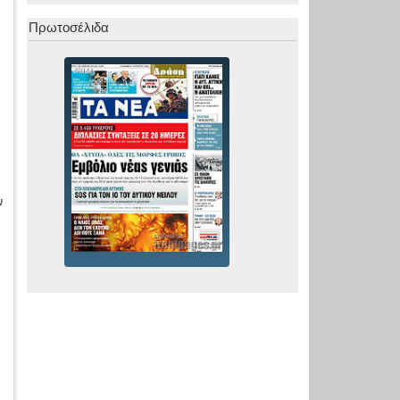
Πρωτοσέλιδα
ν
ι