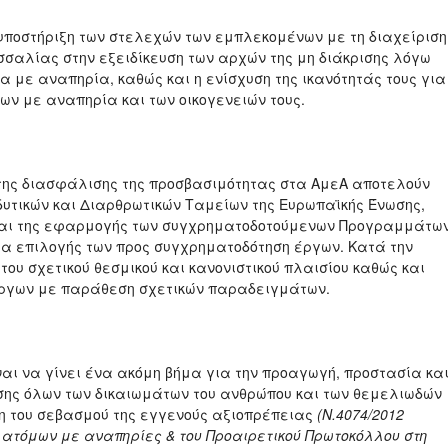
 υποστήριξη των στελεχών των εμπλεκομένων με τη διαχείριση
εσσαλίας στην εξειδίκευση των αρχών της μη διάκρισης λόγω
 με αναπηρία, καθώς και η ενίσχυση της ικανότητάς τους για
ων με αναπηρία και των οικογενειών τους.
 της διασφάλισης της προσβασιμότητας στα ΑμεΑ αποτελούν
δυτικών και Διαρθρωτικών Ταμείων της Ευρωπαϊκής Ένωσης,
 και της εφαρμογής των συγχρηματοδοτούμενων Προγραμμάτω
σία επιλογής των προς συγχρηματοδότηση έργων. Κατά την
του σχετικού θεσμικού και κανονιστικού πλαισίου καθώς και
έργων με παράθεση σχετικών παραδειγμάτων.
ναι να γίνει ένα ακόμη βήμα για την προαγωγή, προστασία κα
σης όλων των δικαιωμάτων του ανθρώπου και των θεμελιωδών
η του σεβασμού της εγγενούς αξιοπρέπειας
(Ν.4074/2012
 ατόμων με αναπηρίες & του Προαιρετικού Πρωτοκόλλου στη