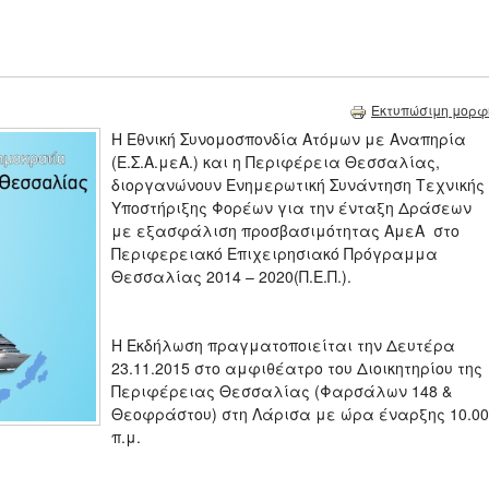
Εκτυπώσιμη μορφ
Η Εθνική Συνομοσπονδία Ατόμων με Αναπηρία
(Ε.Σ.Α.μεΑ.) και η Περιφέρεια Θεσσαλίας,
διοργανώνουν Ενημερωτική Συνάντηση Τεχνικής
Υποστήριξης Φορέων για την ένταξη Δράσεων
με εξασφάλιση προσβασιμότητας ΑμεΑ στο
Περιφερειακό Επιχειρησιακό Πρόγραμμα
Θεσσαλίας 2014 – 2020(Π.Ε.Π.).
Η Εκδήλωση πραγματοποιείται την Δευτέρα
23.11.2015 στο αμφιθέατρο του Διοικητηρίου της
Περιφέρειας Θεσσαλίας (Φαρσάλων 148 &
Θεοφράστου) στη Λάρισα με ώρα έναρξης 10.00
π.μ.