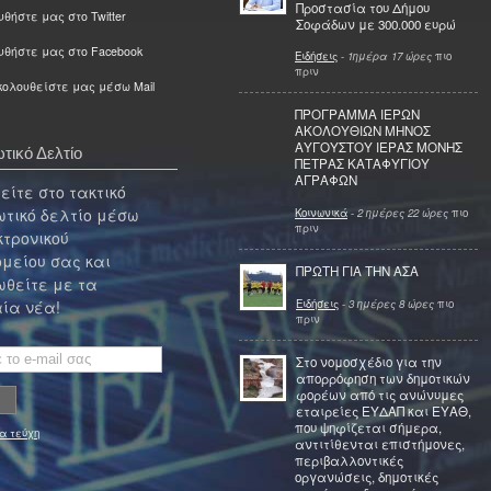
Προστασία του Δήμου
θήστε μας στο Twitter
Σοφάδων με 300.000 ευρώ
υθήστε μας στο Facebook
Ειδήσεις
-
1ημέρα 17 ώρες
πιο
πριν
ολουθείστε μας μέσω Mail
ΠΡΟΓΡΑΜΜΑ ΙΕΡΩΝ
ΑΚΟΛΟΥΘΙΩΝ ΜΗΝΟΣ
ΑΥΓΟΥΣΤΟΥ ΙΕΡΑΣ ΜΟΝΗΣ
τικό Δελτίο
ΠΕΤΡΑΣ ΚΑΤΑΦΥΓΙΟΥ
ΑΓΡΑΦΩΝ
ίτε στο τακτικό
τικό δελτίο μέσω
Κοινωνικά
-
2 ημέρες 22 ώρες
πιο
πριν
κτρονικού
μείου σας και
ΠΡΩΤΗ ΓΙΑ ΤΗΝ ΑΣΑ
θείτε με τα
Ειδήσεις
-
3 ημέρες 8 ώρες
πιο
ία νέα!
πριν
Στο νομοσχέδιο για την
απορρόφηση των δημοτικών
φορέων από τις ανώνυμες
εταιρείες ΕΥΔΑΠ και ΕΥΑΘ,
που ψηφίζεται σήμερα,
α τεύχη
αντιτίθενται επιστήμονες,
περιβαλλοντικές
οργανώσεις, δημοτικές