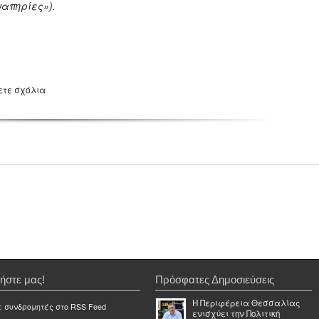
απηρίες»).
ετε σχόλια
ήστε μας!
Πρόσφατες Δημοσιεύσεις
Η Περιφέρεια Θεσσαλίας
ε συνδρομητές στο RSS Feed
ενισχύει την Πολιτική