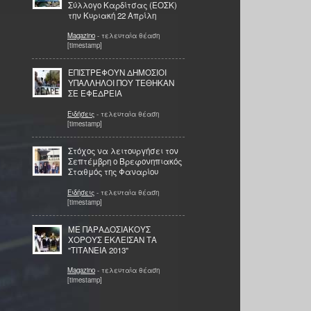
Σύλλογο Καρδίτσας (ΕΟΣΚ)
την Κυριακή 22 Απρίλη
Magazino
- τελευταία θέαση
[timestamp]
ΕΠΙΣΤΡΕΦΟΥΝ ΔΗΜΟΣΙΟΙ
ΥΠΑΛΛΗΛΟΙ ΠΟΥ ΤΕΘΗΚΑΝ
ΣΕ ΕΦΕΔΡΕΙΑ
Ειδήσεις
- τελευταία θέαση
[timestamp]
Στόχος να λειτουργήσει τον
Σεπτέμβρη ο Βρεφονηπιακός
Σταθμός της Φαναρίου
Ειδήσεις
- τελευταία θέαση
[timestamp]
ΜΕ ΠΑΡΑΔΟΣΙΑΚΟΥΣ
ΧΟΡΟΥΣ ΕΚΛΕΙΣΑΝ ΤΑ
"ΤΙΤΑΝΕΙΑ 2013"
Magazino
- τελευταία θέαση
[timestamp]