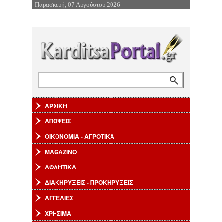
Παρασκευή, 07 Αυγούστου 2026
Επιστροφή στην Πλοήγηση
Αναζήτηση
Φόρμα αναζήτησης
ΑΡΧΙΚΗ
ΑΠΟΨΕΙΣ
ΟΙΚΟΝΟΜΙΑ - ΑΓΡΟΤΙΚΑ
MAGAZINO
ΑΘΛΗΤΙΚΑ
ΔΙΑΚΗΡΥΞΕΙΣ - ΠΡΟΚΗΡΥΞΕΙΣ
ΑΓΓΕΛΙΕΣ
ΧΡΗΣΙΜΑ