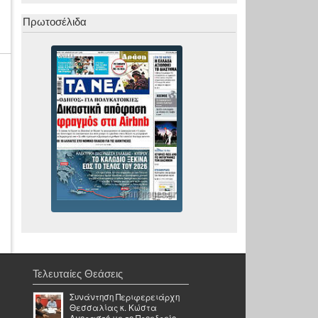
Πρωτοσέλιδα
Τελευταίες Θεάσεις
Συνάντηση Περιφερειάρχη
Θεσσαλίας κ. Κώστα