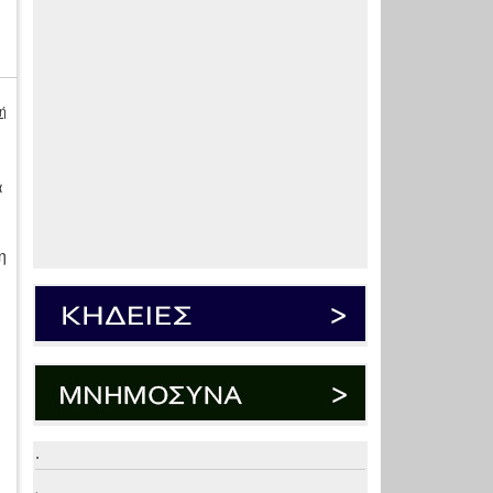
ή
α
η
.
.