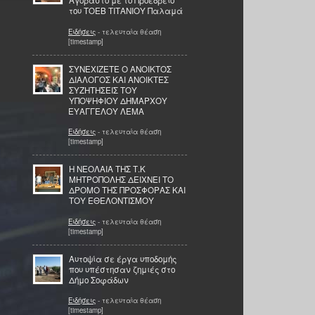
Αγοραστό με το Προεδρείο
του ΤΟΕΒ ΤΙΤΑΝΙΟΥ Παλαμά
Ειδήσεις
- τελευταία θέαση
[timestamp]
ΣΥΝΕΧΙΖΕΤΕ Ο ΑΝΟΙΚΤΟΣ
ΔΙΑΛΟΓΟΣ ΚΑΙ ΑΝΟΙΚΤΕΣ
ΣΥΖΗΤΗΣΕΙΣ ΤΟΥ
ΥΠΟΨΗΦΙΟΥ ΔΗΜΑΡΧΟΥ
ΕΥΑΓΓΕΛΟΥ ΛΕΜΑ
Ειδήσεις
- τελευταία θέαση
[timestamp]
Η ΝΕΟΛΑΙΑ ΤΗΣ Τ.Κ
ΜΗΤΡΟΠΟΛΗΣ ΔΕΙΧΝΕΙ ΤΟ
ΔΡΟΜΟ ΤΗΣ ΠΡΟΣΦΟΡΑΣ ΚΑΙ
ΤΟΥ ΕΘΕΛΟΝΤΙΣΜΟΥ
Ειδήσεις
- τελευταία θέαση
[timestamp]
Αυτοψία σε έργα υποδομής
που υπέστησαν ζημιές στο
Δήμο Σοφάδων
Ειδήσεις
- τελευταία θέαση
[timestamp]