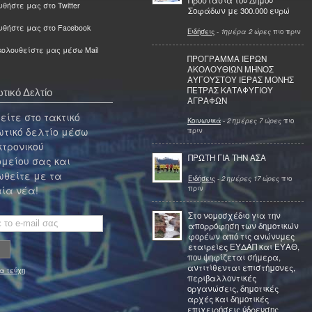
Προστασία του Δήμου
θήστε μας στο Twitter
Σοφάδων με 300.000 ευρώ
υθήστε μας στο Facebook
Ειδήσεις
-
1ημέρα 2 ώρες
πιο πριν
ολουθείστε μας μέσω Mail
ΠΡΟΓΡΑΜΜΑ ΙΕΡΩΝ
ΑΚΟΛΟΥΘΙΩΝ ΜΗΝΟΣ
ΑΥΓΟΥΣΤΟΥ ΙΕΡΑΣ ΜΟΝΗΣ
ΠΕΤΡΑΣ ΚΑΤΑΦΥΓΙΟΥ
τικό Δελτίο
ΑΓΡΑΦΩΝ
ίτε στο τακτικό
Κοινωνικά
-
2 ημέρες 7 ώρες
πιο
τικό δελτίο μέσω
πριν
κτρονικού
ΠΡΩΤΗ ΓΙΑ ΤΗΝ ΑΣΑ
μείου σας και
θείτε με τα
Ειδήσεις
-
2 ημέρες 17 ώρες
πιο
πριν
ία νέα!
Στο νομοσχέδιο για την
απορρόφηση των δημοτικών
φορέων από τις ανώνυμες
εταιρείες ΕΥΔΑΠ και ΕΥΑΘ,
που ψηφίζεται σήμερα,
αντιτίθενται επιστήμονες,
α τεύχη
περιβαλλοντικές
οργανώσεις, δημοτικές
αρχές και δημοτικές
επιχειρήσεις ύδρευσης