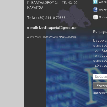
Γ. ΒΑΛΤΑΔΩΡΟΥ 31 - ΤΚ: 43100
Ακολου
ΚΑΡΔΙΤΣΑ
Ακολο
Τηλ:
(+30) 24410 72888
Παρακ
e-mail:
karditsaportal@gmail.com
Ενημερω
ΔΙΕΥΘΥΝΣΗ ΤΣΟΜΠΑΝΙΔΗΣ ΧΡΥΣΟΣΤΟΜΟΣ
Εγγραφε
ενημερω
του ηλε
ταχυδρο
ενημερω
τελευτα
Προηγούμεν