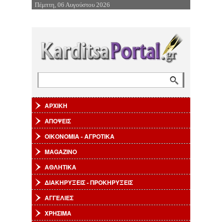
Πέμπτη, 06 Αυγούστου 2026
Επιστροφή στην Πλοήγηση
Αναζήτηση
Φόρμα αναζήτησης
ΑΡΧΙΚΗ
ΑΠΟΨΕΙΣ
ΟΙΚΟΝΟΜΙΑ - ΑΓΡΟΤΙΚΑ
MAGAZINO
ΑΘΛΗΤΙΚΑ
ΔΙΑΚΗΡΥΞΕΙΣ - ΠΡΟΚΗΡΥΞΕΙΣ
ΑΓΓΕΛΙΕΣ
ΧΡΗΣΙΜΑ