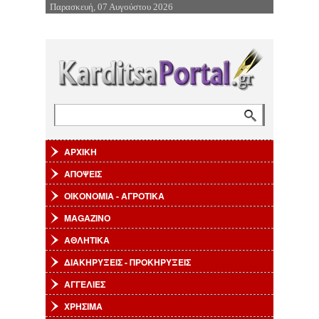
Παρασκευή, 07 Αυγούστου 2026
Επιστροφή στην Πλοήγηση
Αναζήτηση
Φόρμα αναζήτησης
ΑΡΧΙΚΗ
ΑΠΟΨΕΙΣ
ΟΙΚΟΝΟΜΙΑ - ΑΓΡΟΤΙΚΑ
MAGAZINO
ΑΘΛΗΤΙΚΑ
ΔΙΑΚΗΡΥΞΕΙΣ - ΠΡΟΚΗΡΥΞΕΙΣ
ΑΓΓΕΛΙΕΣ
ΧΡΗΣΙΜΑ