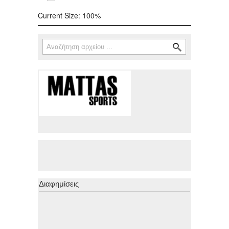
Current Size:
100%
Αναζήτηση
Φόρμα αναζήτησης
Διαφημίσεις