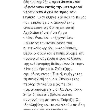
ήδη προκηρύξει,
προτίθενται να
«βγάλουν» εκτός την μεταφορά
νερών από Αχελώο προς τον
Πηνειό.
Έτσι εξηγείται και το πάθος
που επέδειξε ο κ. Σκουρλέτης
αναφέροντας ότι «η εκτροπή
Αχελώου είναι ένα έργο
πεθαμένο» και «εξήγγειλε»
μάλιστα την καθαίρεση του
ημιτελούς φράγμα-τος Συκιάς.
Βέβαια όταν του επισημάναμε την
προφανή σύγχυση στους κόλπους
της κυβέρνησης δεδομένου ότι πριν
λίγες ημέρες ο κ. Σπίρτζης ,
αρμόδιος για τη Συκιά, εξήγγειλε
τη συνέχισή της, ο κ. Σκουρλέτης
περιορίστηκε να μας πει ότι
παρανοήσαμε τις δηλώσεις του κ.
Σπίρτζη και ότι βρίσκεται σε
συνεννόηση με τον κ. Σπίρτζη. Οι
ιδεοληψίες και το αλαλούμ σε όλη
τους την μεγαλοπρέπεια.