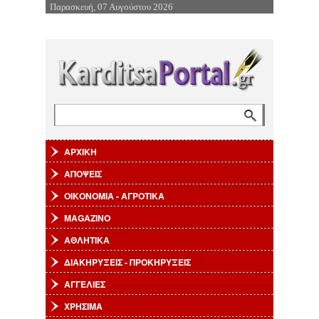
Παρασκευή, 07 Αυγούστου 2026
Επιστροφή στην Πλοήγηση
Αναζήτηση
Φόρμα αναζήτησης
ΑΡΧΙΚΗ
ΑΠΟΨΕΙΣ
ΟΙΚΟΝΟΜΙΑ - ΑΓΡΟΤΙΚΑ
MAGAZINO
ΑΘΛΗΤΙΚΑ
ΔΙΑΚΗΡΥΞΕΙΣ - ΠΡΟΚΗΡΥΞΕΙΣ
ΑΓΓΕΛΙΕΣ
ΧΡΗΣΙΜΑ