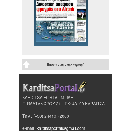
Επιστροφή στην κορυφή
KARDITSA PORTAL Μ. ΙΚΕ
Γ. ΒΑΛΤΑΔΩΡΟΥ 31 - ΤΚ: 43100 ΚΑΡΔΙΤΣΑ
Τηλ:
(+30) 24410 72888
e-mail:
karditsaportal@gmail.com