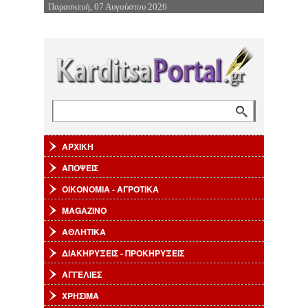
Παρασκευή, 07 Αυγούστου 2026
Επιστροφή στην Πλοήγηση
Αναζήτηση
Φόρμα αναζήτησης
ΑΡΧΙΚΗ
ΑΠΟΨΕΙΣ
ΟΙΚΟΝΟΜΙΑ - ΑΓΡΟΤΙΚΑ
MAGAZINO
ΑΘΛΗΤΙΚΑ
ΔΙΑΚΗΡΥΞΕΙΣ - ΠΡΟΚΗΡΥΞΕΙΣ
ΑΓΓΕΛΙΕΣ
ΧΡΗΣΙΜΑ