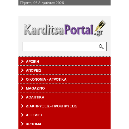
Πέμπτη, 06 Αυγούστου 2026
Επιστροφή στην Πλοήγηση
Αναζήτηση
Φόρμα αναζήτησης
ΑΡΧΙΚΗ
ΑΠΟΨΕΙΣ
ΟΙΚΟΝΟΜΙΑ - ΑΓΡΟΤΙΚΑ
MAGAZINO
ΑΘΛΗΤΙΚΑ
ΔΙΑΚΗΡΥΞΕΙΣ - ΠΡΟΚΗΡΥΞΕΙΣ
ΑΓΓΕΛΙΕΣ
ΧΡΗΣΙΜΑ