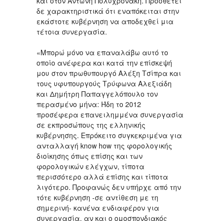
και στον Αντώνη Πολυχρονάκη. Προσθέτει
δε χαρακτηριστικά ότι εναπόκειται στην
εκάστοτε κυβέρνηση να αποδεχθεί μια
τέτοια συνεργασία.
«Μπορώ μόνο να επαναλάβω αυτό το
οποίο ανέφερα και κατά την επίσκεψή
μου στον πρωθυπουργό Αλέξη Τσίπρα και
τους υφυπουργούς Τρύφωνα Αλεξιάδη
και Δημήτρη Παπαγγελόπουλο τον
περασμένο μήνα: Ήδη το 2012
προσέφερα επανειλημμένα συνεργασία
σε εκπροσώπους της ελληνικής
κυβέρνησης. Επρόκειτο συγκεκριμένα για
ανταλλαγή know how της φορολογικής
διοίκησης όπως επίσης και των
φορολογικών ελέγχων, τίποτα
περισσότερο αλλά επίσης και τίποτα
λιγότερο. Προφανώς δεν υπήρχε από την
τότε κυβέρνηση -σε αντίθεση με τη
σημερινή- κανένα ενδιαφέρον για
συνεργασία, αν και ο ομοσπονδιακός