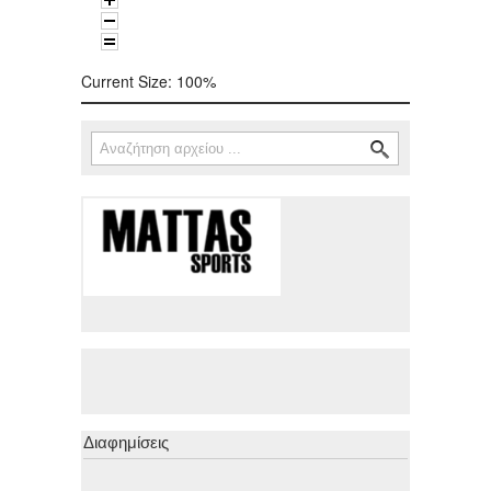
Current Size:
100%
Αναζήτηση
Φόρμα αναζήτησης
Διαφημίσεις