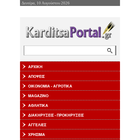
Δευτέρα, 10 Αυγούστου 2026
Επιστροφή στην Πλοήγηση
Αναζήτηση
Φόρμα αναζήτησης
ΑΡΧΙΚΗ
ΑΠΟΨΕΙΣ
ΟΙΚΟΝΟΜΙΑ - ΑΓΡΟΤΙΚΑ
MAGAZINO
ΑΘΛΗΤΙΚΑ
ΔΙΑΚΗΡΥΞΕΙΣ - ΠΡΟΚΗΡΥΞΕΙΣ
ΑΓΓΕΛΙΕΣ
ΧΡΗΣΙΜΑ