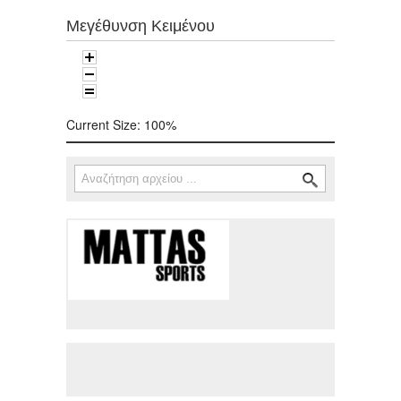
Μεγέθυνση Κειμένου
Current Size:
100%
Αναζήτηση
Φόρμα αναζήτησης