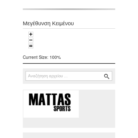
Μεγέθυνση Κειμένου
Current Size:
100%
Αναζήτηση
Φόρμα αναζήτησης