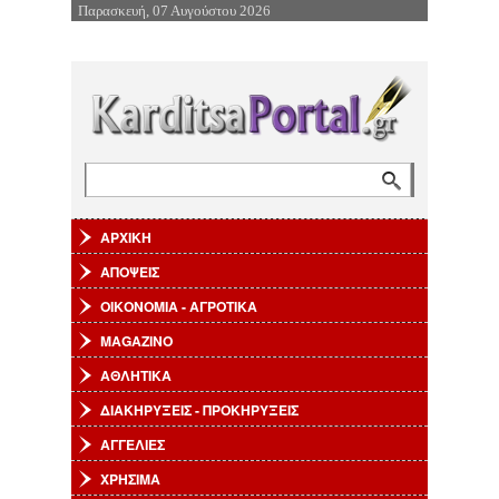
Παρασκευή, 07 Αυγούστου 2026
Επιστροφή στην Πλοήγηση
Αναζήτηση
Φόρμα αναζήτησης
ΑΡΧΙΚΗ
ΑΠΟΨΕΙΣ
ΟΙΚΟΝΟΜΙΑ - ΑΓΡΟΤΙΚΑ
MAGAZINO
ΑΘΛΗΤΙΚΑ
ΔΙΑΚΗΡΥΞΕΙΣ - ΠΡΟΚΗΡΥΞΕΙΣ
ΑΓΓΕΛΙΕΣ
ΧΡΗΣΙΜΑ