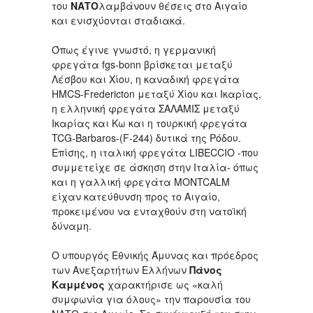
του
ΝΑΤΟ
λαμβάνουν θέσεις στο Αιγαίο
και ενισχύονται σταδιακά.
Όπως έγινε γνωστό, η γερμανική
φρεγάτα fgs-bonn βρίσκεται μεταξύ
Λέσβου και Χίου, η καναδική φρεγάτα
HMCS-Fredericton μεταξύ Χίου και Ικαρίας,
η ελληνική φρεγάτα ΣΑΛΑΜΙΣ μεταξύ
Ικαρίας και Κω και η τουρκική φρεγάτα
TCG-Barbaros-(F-244) δυτικά της Ρόδου.
Επίσης, η ιταλική φρεγάτα LIBECCIO -που
συμμετείχε σε άσκηση στην Ιταλία- όπως
και η γαλλική φρεγάτα MONTCALM
είχαν κατεύθυνση προς το Αιγαίο,
προκειμένου να ενταχθούν στη νατοϊκή
δύναμη.
Ο υπουργός Εθνικής Άμυνας και πρόεδρος
των Ανεξαρτήτων Ελλήνων
Πάνος
Καμμένος
χαρακτήρισε ως «καλή
συμφωνία για όλους» την παρουσία του