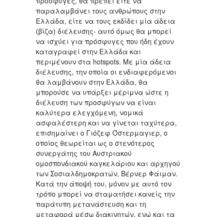
πρόσφυγες, θα πρέπει είτε να
παραλαμβάνει τους ανθρώπους στην
Ελλάδα, είτε να τους εκδίδει μία άδεια
(βίζα) διέλευσης- αυτό όμως θα μπορεί
να ισχύει για πρόσφυγες που ήδη έχουν
καταγραφεί στην Ελλάδα και
περιμένουν στα hotspots. Με μία άδεια
διέλευσης, την οποία οι ενδιαφερόμενοι
θα λαμβάνουν στην Ελλάδα, θα
μπορούσε να υπάρξει μέριμνα ώστε η
διέλευση των προσφύγων να είναι
καλύτερα ελεγχόμενη, νομικά
ασφαλέστερη και να γίνεται ταχύτερα,
επισημαίνει ο Γιόζεφ Όστερμαγιερ, ο
οποίος θεωρείται ως ο στενότερος
συνεργάτης του Αυστριακού
ομοσπονδιακού καγκελάριου και αρχηγού
των Σοσιαλδημοκρατών, Βέρνερ Φάιμαν.
Κατά την άποψή του, μόνον με αυτό τον
τρόπο μπορεί να σταματήσει κανείς την
παράτυπη μετανάστευση και τη
μεταφορά μέσω διακινητών, ενώ και τα