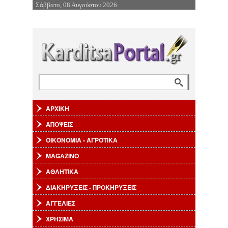
Σάββατο, 08 Αυγούστου 2026
Επιστροφή στην Πλοήγηση
Αναζήτηση
Φόρμα αναζήτησης
ΑΡΧΙΚΗ
ΑΠΟΨΕΙΣ
ΟΙΚΟΝΟΜΙΑ - ΑΓΡΟΤΙΚΑ
MAGAZINO
ΑΘΛΗΤΙΚΑ
ΔΙΑΚΗΡΥΞΕΙΣ - ΠΡΟΚΗΡΥΞΕΙΣ
ΑΓΓΕΛΙΕΣ
ΧΡΗΣΙΜΑ