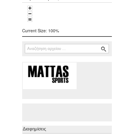
Current Size:
100%
Αναζήτηση
Φόρμα αναζήτησης
Διαφημίσεις