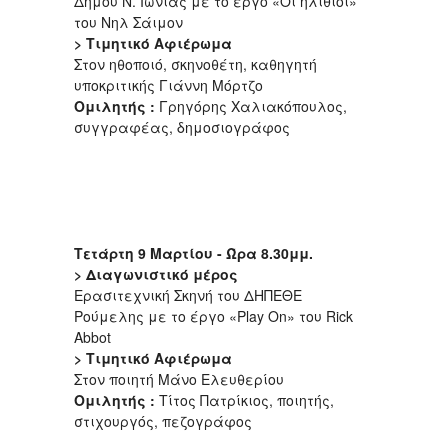
Δήμου Ν. Ιωνίας με το έργο «Οι ηλίθιοι»
του Νηλ Σάιμον
> Τιμητικό Αφιέρωμα
Στον ηθοποιό, σκηνοθέτη, καθηγητή
υποκριτικής Γιάννη Μόρτζο
Ομιλητής :
Γρηγόρης Χαλιακόπουλος,
συγγραφέας, δημοσιογράφος
Τετάρτη 9 Μαρτίου - Ώρα 8.30μμ.
> Διαγωνιστικό μέρος
Ερασιτεχνική Σκηνή του ΔΗΠΕΘΕ
Ρούμελης με το έργο «Play On» του Rick
Abbot
> Τιμητικό Αφιέρωμα
Στον ποιητή Μάνο Ελευθερίου
Ομιλητής :
Τίτος Πατρίκιος, ποιητής,
στιχουργός, πεζογράφος