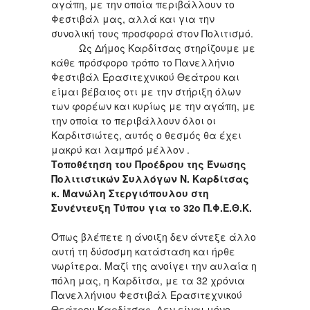
αγάπη, με την οποία περιβάλλουν το
Φεστιβάλ μας, αλλά και για την
συνολική τους προσφορά στον Πολιτισμό.
Ως Δήμος Καρδίτσας στηρίζουμε με
κάθε πρόσφορο τρόπο το Πανελλήνιο
Φεστιβάλ Ερασιτεχνικού Θεάτρου και
είμαι βέβαιος οτι με την στήριξη όλων
των φορέων και κυρίως με την αγάπη, με
την οποία το περιβάλλουν όλοι οι
Καρδιτσιώτες, αυτός ο θεσμός θα έχει
μακρύ και λαμπρό μέλλον .
Τοποθέτηση του Προέδρου της Ένωσης
Πολιτιστικών Συλλόγων Ν. Καρδίτσας
κ. Μανώλη Στεργιόπουλου στη
Συνέντευξη Τύπου για το 32ο Π.Φ.Ε.Θ.Κ.
Όπως βλέπετε η άνοιξη δεν άντεξε άλλο
αυτή τη δύσοσμη κατάσταση και ήρθε
νωρίτερα. Μαζί της ανοίγει την αυλαία η
πόλη μας, η Καρδίτσα, με τα 32 χρόνια
Πανελλήνιου Φεστιβάλ Ερασιτεχνικού
Θεάτρου Καρδίτσας. Δεν είναι μόνο