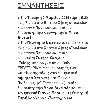
ΣΥΝΑΝΤΗΣΕΙΣ
> Την
Τετάρτη 9 Μαρτίου 2016
(ώρες 5.30
έως 7 μ.μ.) στο Θέατρο Όψεις (
Γαρδικίου
8, όπισθεν Παυσιλύπου)
από τον
δημοσιογράφο & συγγραφέα
Μηνά
Βιντιάδη
.
> Την
Πέμπτη 10 Μαρτίου
2016
(ώρες 5.30
έως 7 μ.μ.) στο Θέατρο Όψεις (
Γαρδικίου
8, όπισθεν Παυσιλύπου)
από τον
σκηνοθέτη
Σωτήρη Χατζάκη
.
Επίσης, θα πραγματοποιηθούν
ΕΡΓΑΣΤΗΡΙΑ για τους μαθητές των
λυκείων της πόλης από την ηθοποιό
Δήμητρα Χατούπη
στο "Τέχνης
Παίδευσις" (
Κ. Επισκόπου 28
), από το
δημοσιογράφο
Μηνά Βιντιάδη
και από
τον ηθοποιό
Γιάννη Μόρτζο
στη Θεατρική
Σκηνή Καρδίτσας (
Πλαστήρα 66
).