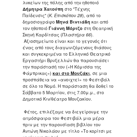
λυκείων της πόλης από την ηθοποιό
Δήμητρα Χατούπη
στο "Τέχνης
Παίδευσις" (
Κ. Επισκόπου 28
), από το
δημοσιογράφο
Μηνά Βιντιάδη
και από
τον ηθοποιό
Γιάννη Μόρτζο
στη Θεατρική
Σκηνή Καρδίτσας (
Πλαστήρα 66
).
Αξιοσημείωτο είναι και το γεγονός ότι
ένας από τους διαγωνιζόμενους θιάσους
και συγκεκριμένα το Ελληνικό Θεατρικό
Εργαστήρι Βρυξελλών θα παρουσιάσει
την παράστασή του («Η Κόμισσα της
Φάμπρικας»)
και στο Μουζάκι
, σε μια
προσπάθεια να «ανοιχτεί» το Φεστιβάλ
σε όλο το Νομό. Η παράσταση θα δοθεί το
Σάββατο 5 Μαρτίου, στις 7.00μ.μ., στο
Δημοτικό Κιν/θέατρο Μουζακίου.
Φέτος, επιλέξαμε να διεγείρουμε την
ατμόσφαιρα του Φεστιβάλ μια μέρα
πριν με την παρουσίαση βιβλίου του
Αντώνη Νικολάου με τίτλο «Το κορίτσι με