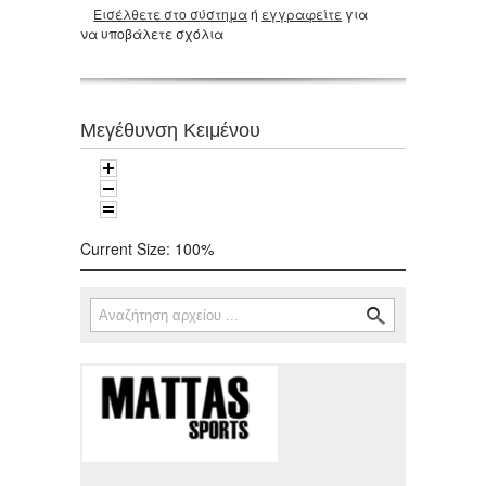
Εισέλθετε στο σύστημα
ή
εγγραφείτε
για
να υποβάλετε σχόλια
Μεγέθυνση Κειμένου
Current Size:
100%
Αναζήτηση
Φόρμα αναζήτησης