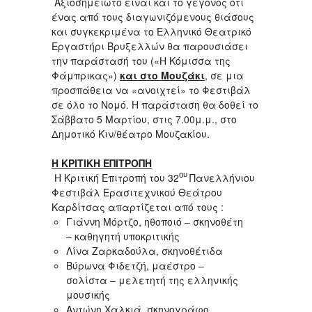
Αξιοσημείωτο είναι και το γεγονός ότι
ένας από τους διαγωνιζόμενους θιάσους
και συγκεκριμένα το Ελληνικό Θεατρικό
Εργαστήρι Βρυξελλών θα παρουσιάσει
την παράστασή του («Η Κόμισσα της
Φάμπρικας»)
και στο Μουζάκι
, σε μια
προσπάθεια να «ανοιχτεί» το Φεστιβάλ
σε όλο το Νομό. Η παράσταση θα δοθεί το
Σάββατο 5 Μαρτίου, στις 7.00μ.μ., στο
Δημοτικό Κιν/θέατρο Μουζακίου.
Η ΚΡΙΤΙΚΗ ΕΠΙΤΡΟΠΗ
ου
Η Κριτική Επιτροπή του 32
Πανελλήνιου
Φεστιβάλ Ερασιτεχνικού Θεάτρου
Καρδίτσας απαρτίζεται από τους :
Γιάννη Μόρτζο, ηθοποιό – σκηνοθέτη
– καθηγητή υποκριτικής
Λίνα Ζαρκαδούλα, σκηνοθέτιδα
Βύρωνα Φιδετζή, μαέστρο –
σολίστα – μελετητή της ελληνικής
μουσικής
Αντώνη Χαλκιά, σκηνογράφο