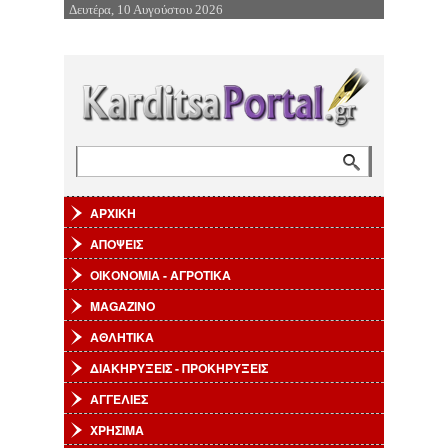
Δευτέρα, 10 Αυγούστου 2026
Επιστροφή στην Πλοήγηση
Αναζήτηση
Φόρμα αναζήτησης
ΑΡΧΙΚΗ
ΑΠΟΨΕΙΣ
ΟΙΚΟΝΟΜΙΑ - ΑΓΡΟΤΙΚΑ
MAGAZINO
ΑΘΛΗΤΙΚΑ
ΔΙΑΚΗΡΥΞΕΙΣ - ΠΡΟΚΗΡΥΞΕΙΣ
ΑΓΓΕΛΙΕΣ
ΧΡΗΣΙΜΑ