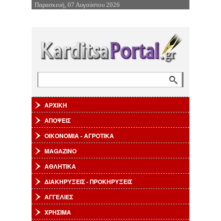
Παρασκευή, 07 Αυγούστου 2026
Επιστροφή στην Πλοήγηση
Αναζήτηση
Φόρμα αναζήτησης
ΑΡΧΙΚΗ
ΑΠΟΨΕΙΣ
ΟΙΚΟΝΟΜΙΑ - ΑΓΡΟΤΙΚΑ
MAGAZINO
ΑΘΛΗΤΙΚΑ
ΔΙΑΚΗΡΥΞΕΙΣ - ΠΡΟΚΗΡΥΞΕΙΣ
ΑΓΓΕΛΙΕΣ
ΧΡΗΣΙΜΑ