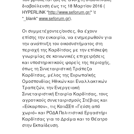
διαβούλευση έως τις 18 Μαρτίου 2016 (
HYPERLINK "
http://www.seforum.gr/
" \t
"_blank"
www.seforum.gr
).
Οι συμμετέχοντες/ουσες, θα έχουν
επίσης την ευκαιρία, να ενημερωθούν για
την ανάπτυξη του οικοσυστήματος στη
περιοχή της Καρδίτσας με την επίσκεψη
γνωριμίας σε κοινωνικές επιχειρήσεις
και υποστηρικτικούς φορείς της περιοχής,
όπως τη Συνεταιριστική Τράπεζα
Καρδίτσας, μέλος της Ευρωπαϊκής
Ομοσπονδίας Ηθικών και Εναλλακτικών
Τραπεζών, την Ενεργειακή
Συνεταιριστική Εταιρία Καρδίτσας, τους
αγροτικούς συνεταιρισμούς Στέβιας και
«Εύκαρπον», τις ΚοινΣΕπ «Γεύση από
χωριό» και ΡΟΔΑ Πολιτιστικό Εργαστήρι
Καρδίτσας για το Δράμα και το Θέατρο
στην Εκπαίδευση.