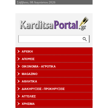
Σάββατο, 08 Αυγούστου 2026
Επιστροφή στην Πλοήγηση
Αναζήτηση
Φόρμα αναζήτησης
ΑΡΧΙΚΗ
ΑΠΟΨΕΙΣ
ΟΙΚΟΝΟΜΙΑ - ΑΓΡΟΤΙΚΑ
MAGAZINO
ΑΘΛΗΤΙΚΑ
ΔΙΑΚΗΡΥΞΕΙΣ - ΠΡΟΚΗΡΥΞΕΙΣ
ΑΓΓΕΛΙΕΣ
ΧΡΗΣΙΜΑ