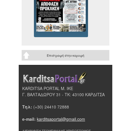
Επιστροφή στην κορυφή
KARDITSA PORTAL Μ. ΙΚΕ
Γ. ΒΑΛΤΑΔΩΡΟΥ 31 - ΤΚ: 43100 ΚΑΡΔΙΤΣΑ
Τηλ:
(+30) 24410 72888
e-mail:
karditsaportal@gmail.com
ΔΙΕΥΘΥΝΣΗ ΤΣΟΜΠΑΝΙΔΗΣ ΧΡΥΣΟΣΤΟΜΟΣ