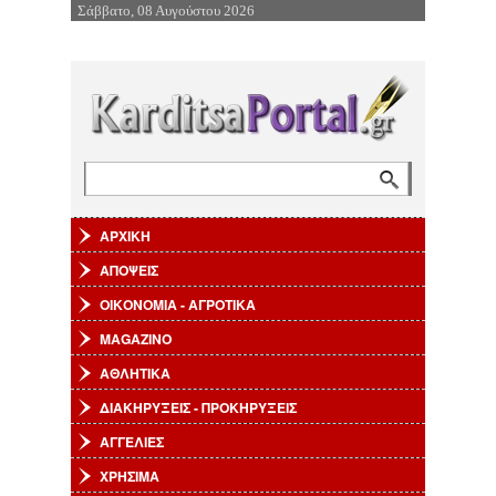
Σάββατο, 08 Αυγούστου 2026
Επιστροφή στην Πλοήγηση
Αναζήτηση
Φόρμα αναζήτησης
ΑΡΧΙΚΗ
ΑΠΟΨΕΙΣ
ΟΙΚΟΝΟΜΙΑ - ΑΓΡΟΤΙΚΑ
MAGAZINO
ΑΘΛΗΤΙΚΑ
ΔΙΑΚΗΡΥΞΕΙΣ - ΠΡΟΚΗΡΥΞΕΙΣ
ΑΓΓΕΛΙΕΣ
ΧΡΗΣΙΜΑ