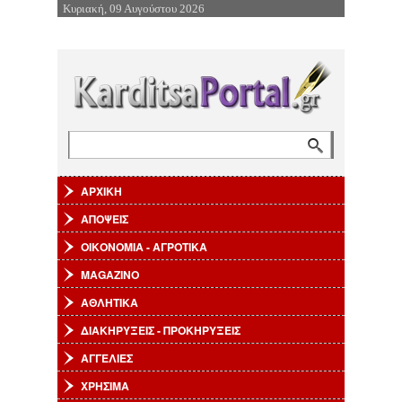
Κυριακή, 09 Αυγούστου 2026
Επιστροφή στην Πλοήγηση
Αναζήτηση
Φόρμα αναζήτησης
ΑΡΧΙΚΗ
ΑΠΟΨΕΙΣ
ΟΙΚΟΝΟΜΙΑ - ΑΓΡΟΤΙΚΑ
MAGAZINO
ΑΘΛΗΤΙΚΑ
ΔΙΑΚΗΡΥΞΕΙΣ - ΠΡΟΚΗΡΥΞΕΙΣ
ΑΓΓΕΛΙΕΣ
ΧΡΗΣΙΜΑ