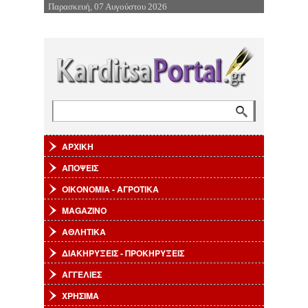
Παρασκευή, 07 Αυγούστου 2026
Επιστροφή στην Πλοήγηση
Αναζήτηση
Φόρμα αναζήτησης
ΑΡΧΙΚΗ
ΑΠΟΨΕΙΣ
ΟΙΚΟΝΟΜΙΑ - ΑΓΡΟΤΙΚΑ
MAGAZINO
ΑΘΛΗΤΙΚΑ
ΔΙΑΚΗΡΥΞΕΙΣ - ΠΡΟΚΗΡΥΞΕΙΣ
ΑΓΓΕΛΙΕΣ
ΧΡΗΣΙΜΑ