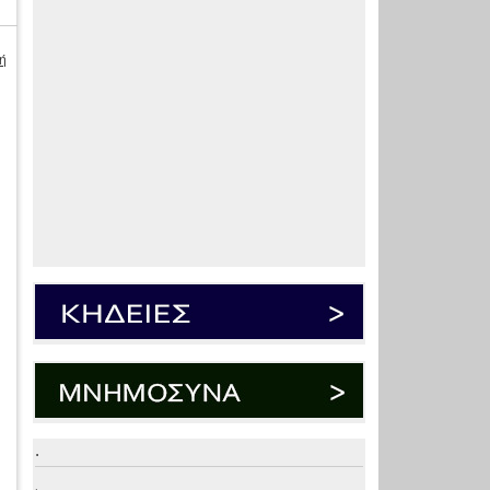
ή
.
.