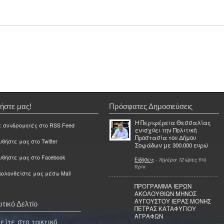
ήστε μας!
Πρόσφατες Δημοσιεύσεις
Η Περιφέρεια Θεσσαλίας
ε συνδρομητές στο RSS Feed
ενισχύει την Πολιτική
Προστασία του Δήμου
θήστε μας στο Twitter
Σοφάδων με 300.000 ευρώ
υθήστε μας στο Facebook
Ειδήσεις
-
1ημέρα 12 ώρες
πιο
πριν
ολουθείστε μας μέσω Mail
ΠΡΟΓΡΑΜΜΑ ΙΕΡΩΝ
ΑΚΟΛΟΥΘΙΩΝ ΜΗΝΟΣ
ΑΥΓΟΥΣΤΟΥ ΙΕΡΑΣ ΜΟΝΗΣ
τικό Δελτίο
ΠΕΤΡΑΣ ΚΑΤΑΦΥΓΙΟΥ
ΑΓΡΑΦΩΝ
ίτε στο τακτικό