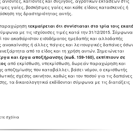
ανιόντες, κατιόντες και συζύγους, αγροτικών εκτάσεων στις
μες γαίες, βοσκήσιμες γαίες και κάθε είδους κατασκευές ή
άσκηση της δραστηριότητας αυτής.
ν παραχώρηση
τεκμαίρεται ότι συνίσταται στο τρία τοις εκατ
ύμφωνα με τις ισχύουσες τιμές κατά την 31/12/2015. Σύμφωνα
πί του ακαθάριστου εισοδήματος ημεδαπής και αλλοδαπής
 ανακαίνισης ή άλλες πάγιες και λειτουργικές δαπάνες όσω
νεξάρτητα από το είδος και τη χρήση αυτών. Σημειώνεται
ργα και έργα αποξήρανσης (κωδ. 159-160), εκπίπτουν σε
τος
από εκμίσθωση, υπεκμίσθωση, δωρεάν παραχώρηση και
της αποζημίωσης που καταβάλλει, βάσει νόμου, ο εκμισθωτής
σθωτικής σχέσης ακινήτου, καθώς και του ποσού για τις δαπάνες
ης, τα δικαιολογητικά εκδίδονται σύμφωνα με τις διατάξεις
ετε σχόλια