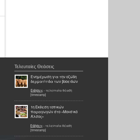
Τελευταίες Θεάσεις
Ενημέρωση για την οζώδη
δερματίτιδα των βοοειδών
Ειδήσεις
- τελευταία θέαση
[timestamp]
1η Έκθεση τοπικών
παραγωγών στο «Μουσικό
Άλσος»
Ειδήσεις
- τελευταία θέαση
[timestamp]