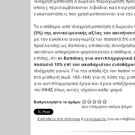
ιδιοχρησιμοποίηση ή δωρεάν παραχώρηση προς 
οποίες περιλαμβάνονται λιβάδια, καλλιεργήσι
εγκαταστάσεις που χρησιμοποιούνται για την 
Το εισόδημα από ιδιοχρησιμοποίηση ή δωρεά
(3%) της αντικειμενικής αξίας του ακινήτου
σ
με την εγκύκλιο αναγνωρίζεται ποσοστό 5% ε
προέλευσης ως δαπάνες επισκευής συντήρησης
ακινήτων αποφέρουν φορολογητέο εισόδημα, α
επίσης, ότι
οι δαπάνες για αντιπλημμυρικά έ
ποσοστό 10% επί του ακαθάριστου εισοδήμα
ιδιόχρηση γαιών. Για την απόδειξη του ποσού 
στο μισθωτή (κωδ. 163−164) για τη λύση της μι
για αντιπλημμυρικά έργα και έργα αποξήρανσ
του ΚΦΑΣ όπως αυτές ισχύουν κάθε φορά
Βαθμολογήστε το άρθρο:
Δεν υπάρχουν ακόμα ψήφοι
Εισέλθετε στο σύστημα
ή
εγγραφείτε
για να υποβάλ