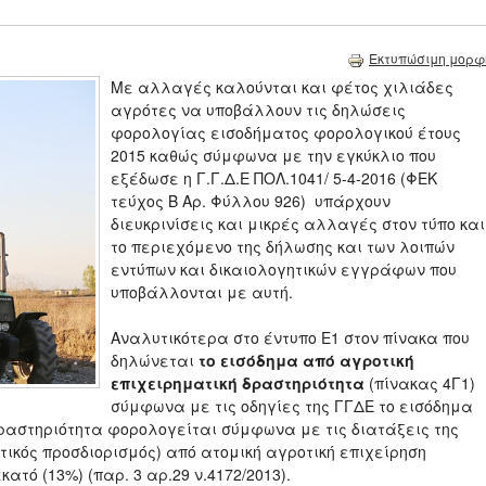
Εκτυπώσιμη μορφ
Με αλλαγές καλούνται και φέτος χιλιάδες
αγρότες να υποβάλλουν τις δηλώσεις
φορολογίας εισοδήματος φορολογικού έτους
2015 καθώς σύμφωνα με την εγκύκλιο που
εξέδωσε η Γ.Γ.Δ.Ε ΠΟΛ.1041/ 5-4-2016 (ΦΕΚ
τεύχος Β Αρ. Φύλλου 926) υπάρχουν
διευκρινίσεις και μικρές αλλαγές στον τύπο και
το περιεχόμενο της δήλωσης και των λοιπών
εντύπων και δικαιολογητικών εγγράφων που
υποβάλλονται με αυτή.
Αναλυτικότερα στο έντυπο Ε1 στον πίνακα που
δηλώνεται
το εισόδημα από αγροτική
επιχειρηματική δραστηριότητα
(πίνακας 4Γ1)
σύμφωνα με τις οδηγίες της ΓΓΔΕ το εισόδημα
δραστηριότητα φορολογείται σύμφωνα με τις διατάξεις της
ιστικός προσδιορισμός) από ατομική αγροτική επιχείρηση
τό (13%) (παρ. 3 αρ.29 ν.4172/2013).