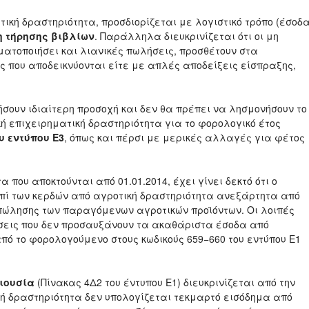
ική δραστηριότητα, προσδιορίζεται με λογιστικό τρόπο (έσοδ
η τήρησης βιβλίων
. Παράλληλα διευκρινίζεται ότι οι μη
ματοποιήσει και λιανικές πωλήσεις, προσθέτουν στα
ς που αποδεικνύονται είτε με απλές αποδείξεις είσπραξης,
ήσουν ιδιαίτερη προσοχή και δεν θα πρέπει να λησμονήσουν το
κή επιχειρηματική δραστηριότητα για το φορολογικό έτος
υ εντύπου Ε3
, όπως και πέρσι με μερικές αλλαγές για φέτος
που αποκτούνται από 01.01.2014, έχει γίνει δεκτό ότι ο
πί των κερδών από αγροτική δραστηριότητα ανεξάρτητα από
) πώλησης των παραγόμενων αγροτικών προϊόντων. Οι λοιπές
ύσεις που δεν προσαυξάνουν τα ακαθάριστα έσοδα από
ό το φορολογούμενο στους κωδικούς 659−660 του εντύπου Ε1
ριουσία
(Πίνακας 4Δ2 του έντυπου Ε1) διευκρινίζεται από την
ική δραστηριότητα δεν υπολογίζεται τεκμαρτό εισόδημα από