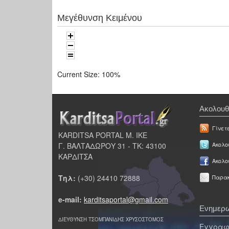
Μεγέθυνση Κειμένου
Current Size:
100%
Ακολουθ
Γίνετ
KARDITSA PORTAL Μ. ΙΚΕ
Γ. ΒΑΛΤΑΔΩΡΟΥ 31 - ΤΚ: 43100
Ακολου
ΚΑΡΔΙΤΣΑ
Ακολο
Τηλ:
(+30) 24410 72888
Παρακ
e-mail:
karditsaportal@gmail.com
Ενημερω
ΔΙΕΥΘΥΝΣΗ ΤΣΟΜΠΑΝΙΔΗΣ ΧΡΥΣΟΣΤΟΜΟΣ
Εγγραφε