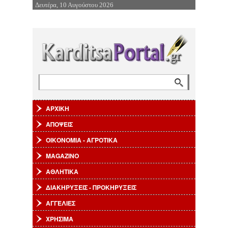
Δευτέρα, 10 Αυγούστου 2026
Επιστροφή στην Πλοήγηση
Αναζήτηση
Φόρμα αναζήτησης
ΑΡΧΙΚΗ
ΑΠΟΨΕΙΣ
ΟΙΚΟΝΟΜΙΑ - ΑΓΡΟΤΙΚΑ
MAGAZINO
ΑΘΛΗΤΙΚΑ
ΔΙΑΚΗΡΥΞΕΙΣ - ΠΡΟΚΗΡΥΞΕΙΣ
ΑΓΓΕΛΙΕΣ
ΧΡΗΣΙΜΑ