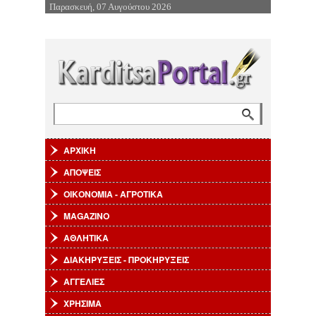
Παρασκευή, 07 Αυγούστου 2026
Επιστροφή στην Πλοήγηση
Αναζήτηση
Φόρμα αναζήτησης
ΑΡΧΙΚΗ
ΑΠΟΨΕΙΣ
ΟΙΚΟΝΟΜΙΑ - ΑΓΡΟΤΙΚΑ
MAGAZINO
ΑΘΛΗΤΙΚΑ
ΔΙΑΚΗΡΥΞΕΙΣ - ΠΡΟΚΗΡΥΞΕΙΣ
ΑΓΓΕΛΙΕΣ
ΧΡΗΣΙΜΑ