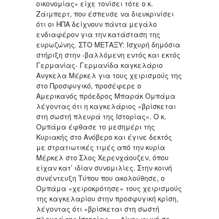
οικονομίας» είχε τονίσει τότε ο κ.
Ζάιμπερτ, που έσπευσε να διευκρινίσει
ότι οι ΗΠΑ δείχνουν πάντα μεγάλο
ενδιαφέρον για την κατάσταση της
ευρωζώνης. ΣΤΟ ΜΕΤΑΞΥ: Ισχυρή δημόσια
στήριξη στην -βαλλόμενη εντός και εκτός
Γερμανίας- Γερμανίδα καγκελάριο
Ανγκελα Μέρκελ για τους χειρισμούς της
στο Προσφυγικό, προσέφερε ο
Αμερικανός πρόεδρος Μπαράκ Ομπάμα
λέγοντας ότι η καγκελάριος «βρίσκεται
στη σωστή πλευρά της Ιστορίας». Ο κ.
Ομπάμα έφθασε το μεσημέρι της
Κυριακής στο Ανόβερο και έγινε δεκτός
με στρατιωτικές τιμές από την κυρία
Μέρκελ στο Σλος Χερενχάουζεν, όπου
είχαν κατ’ ιδίαν συνομιλίες. Στην κοινή
συνέντευξη Τύπου που ακολούθησε, ο
Ομπάμα «χειροκρότησε» τους χειρισμούς
της καγκελαρίου στην προσφυγική κρίση,
λέγοντας ότι «βρίσκεται στη σωστή