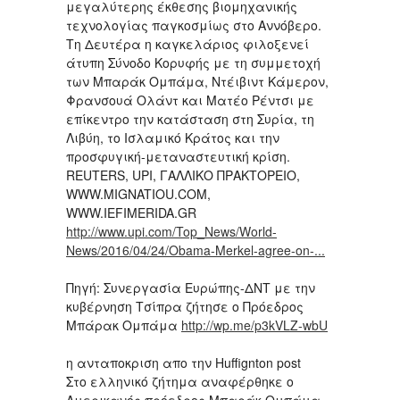
μεγαλύτερης έκθεσης βιομηχανικής
τεχνολογίας παγκοσμίως στο Αννόβερο.
Τη Δευτέρα η καγκελάριος φιλοξενεί
άτυπη Σύνοδο Κορυφής με τη συμμετοχή
των Μπαράκ Ομπάμα, Ντέιβιντ Κάμερον,
Φρανσουά Ολάντ και Ματέο Ρέντσι με
επίκεντρο την κατάσταση στη Συρία, τη
Λιβύη, το Ισλαμικό Κράτος και την
προσφυγική-μεταναστευτική κρίση.
REUTERS, UPI, ΓΑΛΛΙΚΟ ΠΡΑΚΤΟΡΕΙΟ,
WWW.MIGNATIOU.COM,
WWW.IEFIMERIDA.GR
http://www.upi.com/Top_News/World-
News/2016/04/24/Obama-Merkel-agree-on-...
Πηγή: Συνεργασία Ευρώπης-ΔΝΤ με την
κυβέρνηση Τσίπρα ζήτησε ο Πρόεδρος
Μπάρακ Ομπάμα
http://wp.me/p3kVLZ-wbU
η ανταποκριση απο την Huffignton post
Στο ελληνικό ζήτημα αναφέρθηκε ο