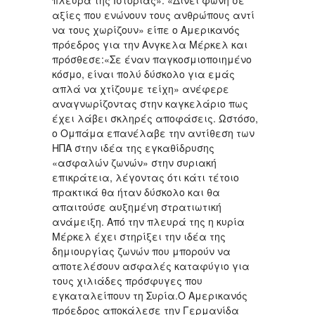
πλευρά της Ιστορίας». «Δίνει φωνή σε
αξίες που ενώνουν τους ανθρώπους αντί
να τους χωρίζουν» είπε ο Αμερικανός
πρόεδρος για την Ανγκελα Μέρκελ και
πρόσθεσε:«Σε έναν παγκοσμιοποιημένο
κόσμο, είναι πολύ δύσκολο για εμάς
απλά να χτίζουμε τείχη» ανέφερε
αναγνωρίζοντας στην καγκελάριο πως
έχει λάβει σκληρές αποφάσεις. Ωστόσο,
ο Ομπάμα επανέλαβε την αντίθεση των
ΗΠΑ στην ιδέα της εγκαθίδρυσης
«ασφαλών ζωνών» στην συριακή
επικράτεια, λέγοντας ότι κάτι τέτοιο
πρακτικά θα ήταν δύσκολο και θα
απαιτούσε αυξημένη στρατιωτική
ανάμειξη. Από την πλευρά της η κυρία
Μέρκελ έχει στηρίξει την ιδέα της
δημιουργίας ζωνών που μπορούν να
αποτελέσουν ασφαλές καταφύγιο για
τους χιλιάδες πρόσφυγες που
εγκαταλείπουν τη Συρία.Ο Αμερικανός
πρόεδρος αποκάλεσε την Γερμανίδα