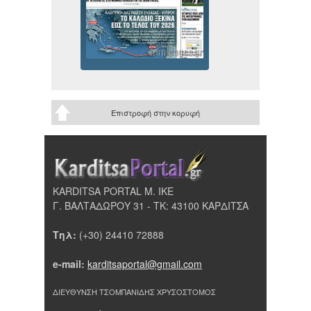
Επιστροφή στην κορυφή
KARDITSA PORTAL Μ. ΙΚΕ
Γ. ΒΑΛΤΑΔΩΡΟΥ 31 - ΤΚ: 43100 ΚΑΡΔΙΤΣΑ
Τηλ:
(+30) 24410 72888
e-mail:
karditsaportal@gmail.com
ΔΙΕΥΘΥΝΣΗ ΤΣΟΜΠΑΝΙΔΗΣ ΧΡΥΣΟΣΤΟΜΟΣ