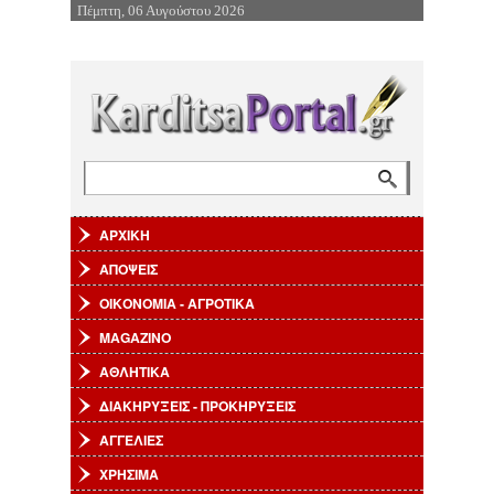
Πέμπτη, 06 Αυγούστου 2026
Επιστροφή στην Πλοήγηση
Αναζήτηση
Φόρμα αναζήτησης
ΑΡΧΙΚΗ
ΑΠΟΨΕΙΣ
ΟΙΚΟΝΟΜΙΑ - ΑΓΡΟΤΙΚΑ
MAGAZINO
ΑΘΛΗΤΙΚΑ
ΔΙΑΚΗΡΥΞΕΙΣ - ΠΡΟΚΗΡΥΞΕΙΣ
ΑΓΓΕΛΙΕΣ
ΧΡΗΣΙΜΑ