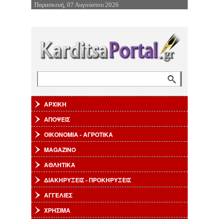
Παρασκευή, 07 Αυγούστου 2026
Επιστροφή στην Πλοήγηση
Αναζήτηση
Φόρμα αναζήτησης
ΑΡΧΙΚΗ
ΑΠΟΨΕΙΣ
ΟΙΚΟΝΟΜΙΑ - ΑΓΡΟΤΙΚΑ
MAGAZINO
ΑΘΛΗΤΙΚΑ
ΔΙΑΚΗΡΥΞΕΙΣ - ΠΡΟΚΗΡΥΞΕΙΣ
ΑΓΓΕΛΙΕΣ
ΧΡΗΣΙΜΑ