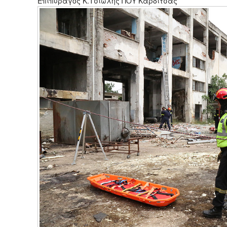
Επιπυραγός Κ.Τσιώλης ΠΟΥ Καρδίτσας