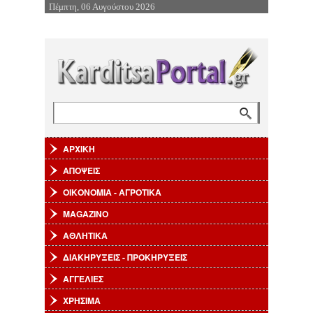
Πέμπτη, 06 Αυγούστου 2026
Επιστροφή στην Πλοήγηση
Αναζήτηση
Φόρμα αναζήτησης
ΑΡΧΙΚΗ
ΑΠΟΨΕΙΣ
ΟΙΚΟΝΟΜΙΑ - ΑΓΡΟΤΙΚΑ
MAGAZINO
ΑΘΛΗΤΙΚΑ
ΔΙΑΚΗΡΥΞΕΙΣ - ΠΡΟΚΗΡΥΞΕΙΣ
ΑΓΓΕΛΙΕΣ
ΧΡΗΣΙΜΑ